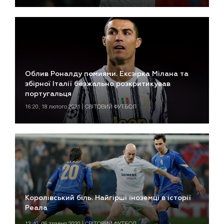
Облив Роналду помиями. Ексзірка Мілана та
збірної Італії безжально розкритикував
португальця
16:20, 18 лютого 2021 | СВІТОВИЙ ФУТБОЛ
Королівський біль. Найгірші іноземці в історії
Реала
13:40, 06 травня 2020 | СВІТОВИЙ ФУТБОЛ