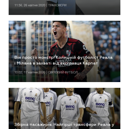
11:56, 26 квітня 2020 | ТРАНСФЕРИ
Він просто монстр! Колишній футболіст Реала
і Мілана в захваті від ексгравця Карпат
10:02, 17 квітня 2020 | СВІТОВИЙ ФУТБОЛ
Збірна пасажирів. Найгірші трансфери Реала у