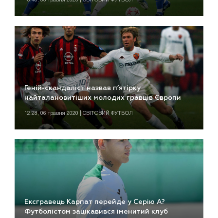
Геній-скандаліст назвав п’ятірку
найталановитіших молодих гравців Європи
12:28, 06 травня 2020 | СВІТОВИЙ ФУТБОЛ
Ексгравець Карпат перейде у Серію А?
Футболістом зацікавився іменитий клуб