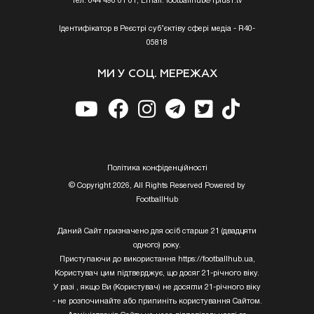
Тел. 044 490 01 01, Email:
footballhub@1plus1.tv
Ідентифікатор в Реєстрі суб’єктіву сфері медіа - R40-
05818
МИ У СОЦ. МЕРЕЖАХ
Полiтика конфiденцiйностi
© Copyright 2026, All Rights Reserved Powered by
FootballHub
Даний Сайт призначено для осіб старше 21 (двадцяти
одного) року.
Приступаючи до використання https://footballhub.ua,
Користувач цим підтверджує, що досяг 21-річного віку.
У разі , якщо Ви (Користувач) не досягли 21-річного віку
- не розпочинайте або припиніть користування Сайтом.