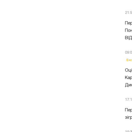
21:
Пер
Пон
ВІ
09:
Екс
Оці
Кар
Ди
17:
Пер
зіг