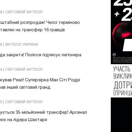
08 | СВІТОВИЙ ФУТБОЛ
штабний розпродаж! Челсі терміново
тавляє на трансфер 16 гравців
26 | ФУТБОЛ УКРАЇНИ
да закрита! Полісся підписує легіонера
54 | СВІТОВИЙ ФУТБОЛ
ував Реал! Суперзірка Ман Сіті Родрі
ав інший світовий гранд
20 | СВІТОВИЙ ФУТБОЛ
ується 35-мільйонний трансфер! Арсенал
ює на лідера Шахтаря