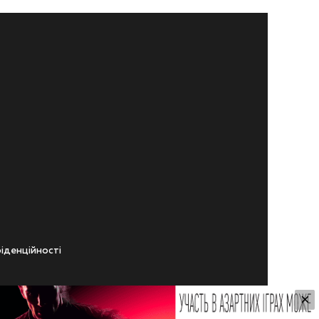
iденцiйностi
×
ічного віку.
ування Сайтом.