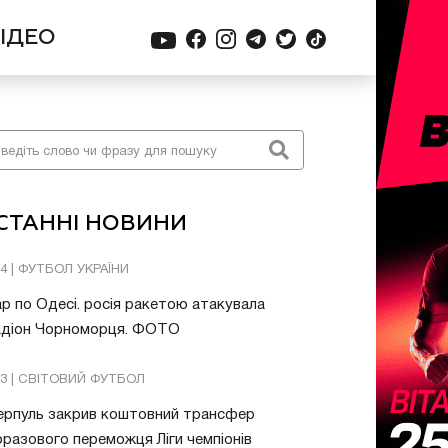
ІДЕО
СТАННІ НОВИНИ
04 | ФУТБОЛ УКРАЇНИ
р по Одесі. росія ракетою атакувала
адіон Чорноморця. ФОТО
03 | СВІТОВИЙ ФУТБОЛ
ерпуль закрив коштовний трансфер
разового переможця Ліги чемпіонів