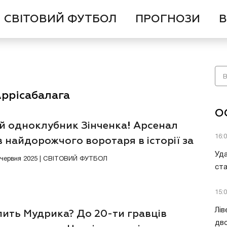
СВІТОВИЙ ФУТБОЛ
ПРОГНОЗИ
В
Аррісабалага
О
й одноклубник Зінченка! Арсенал
16:
 найдорожчого воротаря в історії за
йки
Уда
5 червня 2025 | СВІТОВИЙ ФУТБОЛ
ст
15:
Лів
пить Мудрика? До 20-ти гравців
дво