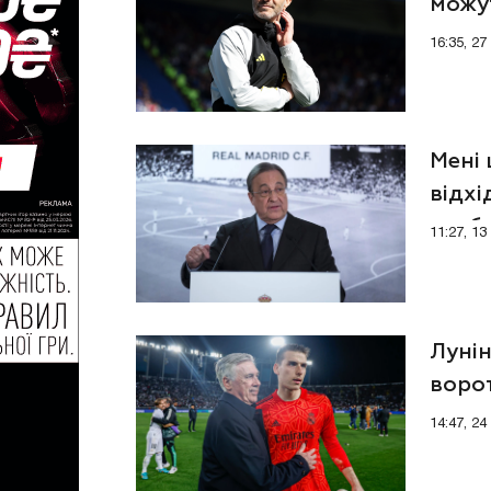
можут
16:35, 2
Мені
відх
клуб
11:27, 1
Лунін
ворот
14:47, 2