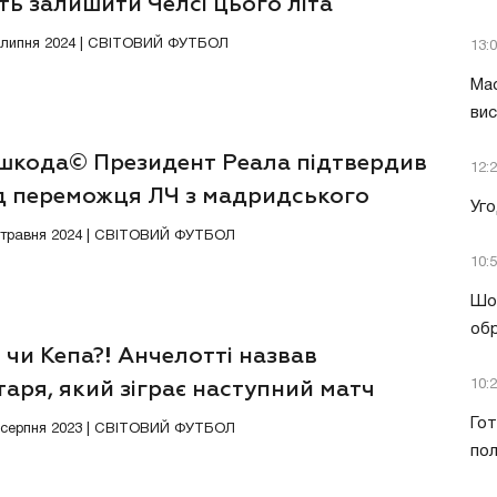
ь залишити Челсі цього літа
7 липня 2024 | СВІТОВИЙ ФУТБОЛ
13:
Мас
вис
 шкода© Президент Реала підтвердив
12:
ід переможця ЛЧ з мадридського
Уго
у
3 травня 2024 | СВІТОВИЙ ФУТБОЛ
10:
Шок
обр
 чи Кепа?! Анчелотті назвав
аря, який зіграє наступний матч
10:
Гот
4 серпня 2023 | СВІТОВИЙ ФУТБОЛ
пол