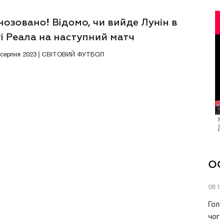
озовано! Відомо, чи вийде Лунін в
і Реала на наступний матч
8 серпня 2023 | СВІТОВИЙ ФУТБОЛ
О
08:
Гол
чог