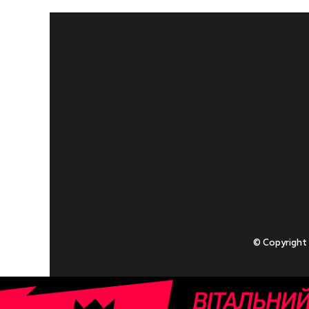
© Copyright
Приступаючи
У разі , якщо