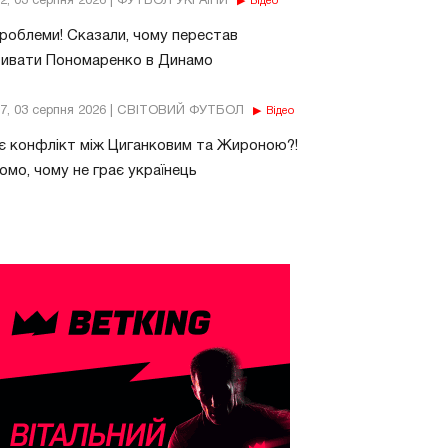
32, 03 серпня 2026 | ФУТБОЛ УКРАЇНИ
Відео
роблеми! Сказали, чому перестав
бивати Пономаренко в Динамо
37, 03 серпня 2026 | СВІТОВИЙ ФУТБОЛ
Відео
є конфлікт між Циганковим та Жироною?!
омо, чому не грає українець