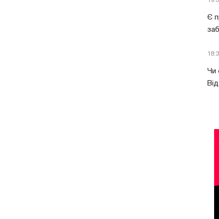
19:
Є п
за
18:
Чи 
Від