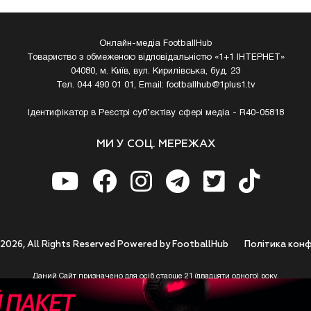
Онлайн-медіа FootballHub
Товариство з обмеженою відповідальністю «1+1 ІНТЕРНЕТ»
04080, м. Київ, вул. Кирилівська, буд. 23
Тел. 044 490 01 01, Email:
footballhub@1plus1.tv
Ідентифікатор в Реєстрі суб’єктіву сфері медіа - R40-05818
МИ У СОЦ. МЕРЕЖАХ
 2026, All Rights Reserved Powered by FootballHub
Полiтика конф
Даний Сайт призначено для осіб старше 21 (двадцяти одного) року.
 до використання https://footballhub.ua, Користувач цим підтверджує, що досяг 21-р
 Ви (Користувач) не досягли 21-річного віку - не розпочинайте або припиніть корист