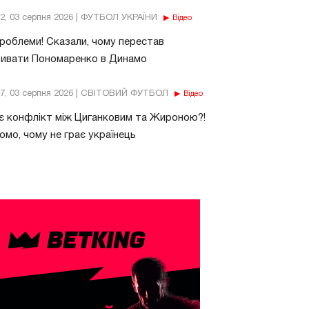
32, 03 серпня 2026 | ФУТБОЛ УКРАЇНИ
Відео
роблеми! Сказали, чому перестав
бивати Пономаренко в Динамо
37, 03 серпня 2026 | СВІТОВИЙ ФУТБОЛ
Відео
є конфлікт між Циганковим та Жироною?!
омо, чому не грає українець