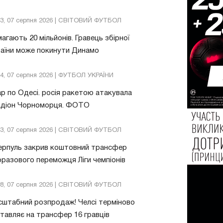
13, 07 серпня 2026 | СВІТОВИЙ ФУТБОЛ
агають 20 мільйонів. Гравець збірної
аїни може покинути Динамо
04, 07 серпня 2026 | ФУТБОЛ УКРАЇНИ
р по Одесі. росія ракетою атакувала
адіон Чорноморця. ФОТО
03, 07 серпня 2026 | СВІТОВИЙ ФУТБОЛ
ерпуль закрив коштовний трансфер
разового переможця Ліги чемпіонів
08, 07 серпня 2026 | СВІТОВИЙ ФУТБОЛ
штабний розпродаж! Челсі терміново
тавляє на трансфер 16 гравців