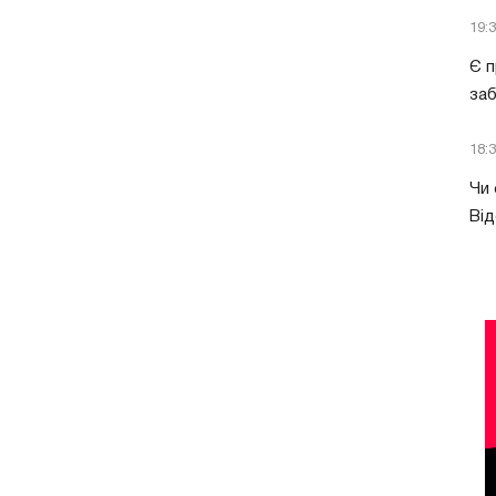
19:
Є п
за
18:
Чи 
Від