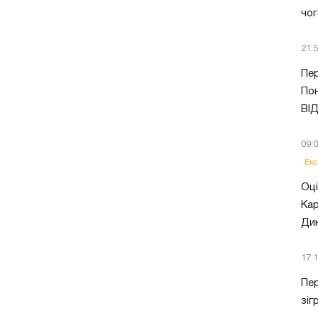
чог
21:
Пер
Пон
ВІ
09:
Екс
Оці
Кар
Ди
17:
Пер
зіг