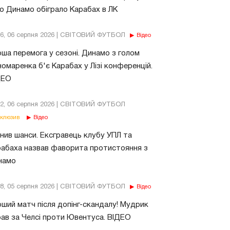
о Динамо обіграло Карабах в ЛК
56, 06 серпня 2026 | СВІТОВИЙ ФУТБОЛ
Відео
ша перемога у сезоні. Динамо з голом
омаренка б'є Карабах у Лізі конференцій.
ДЕО
02, 06 серпня 2026 | СВІТОВИЙ ФУТБОЛ
клюзив
Відео
нив шанси. Ексгравець клубу УПЛ та
абаха назвав фаворита протистояння з
намо
18, 05 серпня 2026 | СВІТОВИЙ ФУТБОЛ
Відео
ший матч після допінг-скандалу! Мудрик
рав за Челсі проти Ювентуса. ВІДЕО