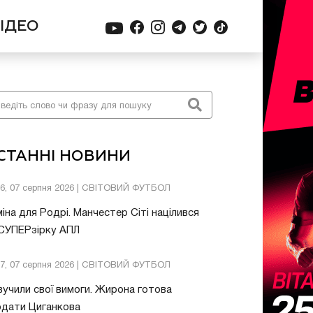
ІДЕО
СТАННІ НОВИНИ
26, 07 серпня 2026 | СВІТОВИЙ ФУТБОЛ
іна для Родрі. Манчестер Сіті націлився
 СУПЕРзірку АПЛ
57, 07 серпня 2026 | СВІТОВИЙ ФУТБОЛ
учили свої вимоги. Жирона готова
одати Циганкова