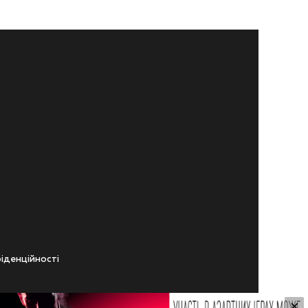
iденцiйностi
×
ічного віку.