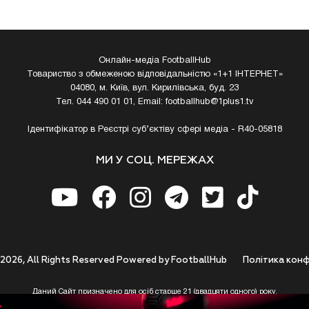
Онлайн-медіа FootballHub
Товариство з обмеженою відповідальністю «1+1 ІНТЕРНЕТ»
04080, м. Київ, вул. Кирилівська, буд. 23
Тел. 044 490 01 01, Email:
footballhub@1plus1.tv
Ідентифікатор в Реєстрі суб’єктіву сфері медіа - R40-05818
МИ У СОЦ. МЕРЕЖАХ
 2026, All Rights Reserved Powered by FootballHub
Полiтика конф
Даний Сайт призначено для осіб старше 21 (двадцяти одного) року.
 до використання https://footballhub.ua, Користувач цим підтверджує, що досяг 21-р