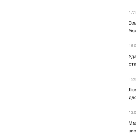
17:
Вим
Укр
16:
Уда
ст
15:
Лів
дво
13:
Мас
вис