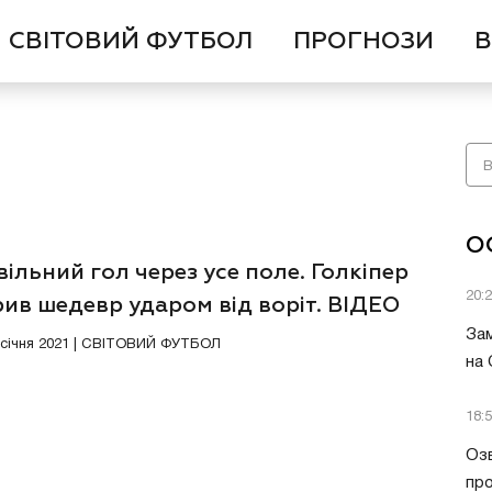
СВІТОВИЙ ФУТБОЛ
ПРОГНОЗИ
В
О
ільний гол через усе поле. Голкіпер
20:
ив шедевр ударом від воріт. ВІДЕО
Зам
0 січня 2021 | СВІТОВИЙ ФУТБОЛ
на
18:
Озв
пр