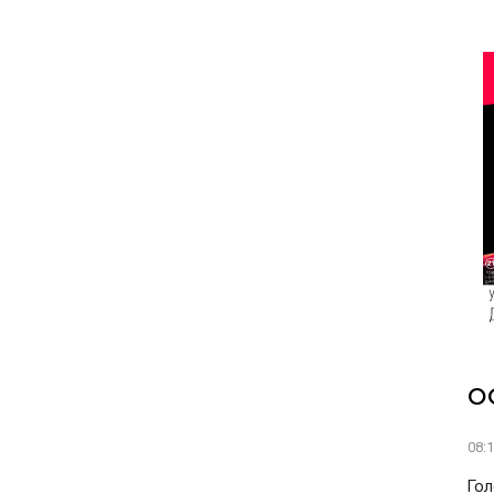
О
08:
Гол