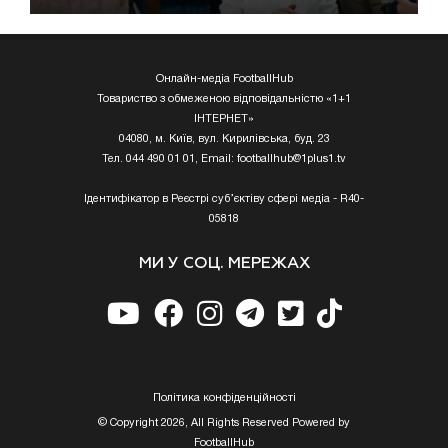
Онлайн-медіа FootballHub
Товариство з обмеженою відповідальністю «1+1
ІНТЕРНЕТ»
04080, м. Київ, вул. Кирилівська, буд. 23
Тел. 044 490 01 01, Email:
footballhub@1plus1.tv
Ідентифікатор в Реєстрі суб’єктіву сфері медіа - R40-
05818
МИ У СОЦ. МЕРЕЖАХ
Полiтика конфiденцiйностi
© Copyright 2026, All Rights Reserved Powered by
FootballHub