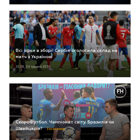
Всі зірки в зборі! Сербія оголосила склад на
матч з Україною
15:28, 24 травня 2019
СкороФутбол. Чемпіонат світу. Бразилія чи
Швейцарія?
Ексклюзив
16:36, 17 червня 2018 | СкороФутбол