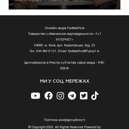
Онлайн-медіа FootballHub
Товариство з обмеженою відповідальністю «1+1
ІНТЕРНЕТ»
04080, м. Київ, вул. Кирилівська, буд. 23
Тел. 044 490 01 01, Email:
footballhub@1plus1.tv
Ідентифікатор в Реєстрі суб’єктіву сфері медіа - R40-
05818
МИ У СОЦ. МЕРЕЖАХ
Полiтика конфiденцiйностi
© Copyright 2026, All Rights Reserved Powered by