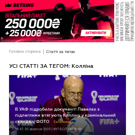
Головна сторінка
Статті за тегом
УСІ СТАТТІ ЗА ТЕГОМ: Колліна
В УАФ підробили документ! Павелко з
підлеглими втягують Колліну у кримінальний
скандал. ФОТО
Ексклюзив
18:47, 05 вересня 2023 | ФУТБОЛ УКРАЇНИ