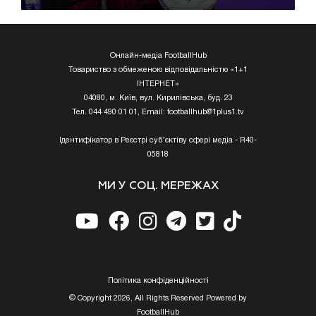
Онлайн-медіа FootballHub
Товариство з обмеженою відповідальністю «1+1
ІНТЕРНЕТ»
04080, м. Київ, вул. Кирилівська, буд. 23
Тел. 044 490 01 01, Email:
footballhub@1plus1.tv
Ідентифікатор в Реєстрі суб’єктіву сфері медіа - R40-
05818
МИ У СОЦ. МЕРЕЖАХ
Полiтика конфiденцiйностi
© Copyright 2026, All Rights Reserved Powered by
FootballHub