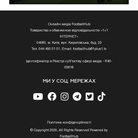
Онлайн-медіа FootballHub
Товариство з обмеженою відповідальністю «1+1
ІНТЕРНЕТ»
04080, м. Київ, вул. Кирилівська, буд. 23
Тел. 044 490 01 01, Email:
footballhub@1plus1.tv
Ідентифікатор в Реєстрі суб’єктіву сфері медіа - R40-
05818
МИ У СОЦ. МЕРЕЖАХ
Полiтика конфiденцiйностi
© Copyright 2026, All Rights Reserved Powered by
FootballHub