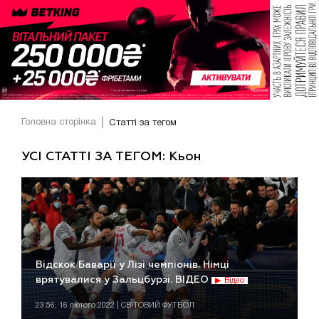
Головна сторінка
Статті за тегом
УСІ СТАТТІ ЗА ТЕГОМ: Кьон
Відскок Баварії у Лізі чемпіонів. Німці
врятувалися у Зальцбурзі. ВІДЕО
Відео
23:56, 16 лютого 2022 | СВІТОВИЙ ФУТБОЛ