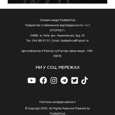
Онлайн-медіа FootballHub
Товариство з обмеженою відповідальністю «1+1
ІНТЕРНЕТ»
04080, м. Київ, вул. Кирилівська, буд. 23
Тел. 044 490 01 01, Email:
footballhub@1plus1.tv
Ідентифікатор в Реєстрі суб’єктіву сфері медіа - R40-
05818
МИ У СОЦ. МЕРЕЖАХ
Полiтика конфiденцiйностi
© Copyright 2026, All Rights Reserved Powered by
FootballHub