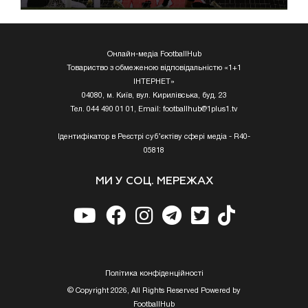
Онлайн-медіа FootballHub
Товариство з обмеженою відповідальністю «1+1
ІНТЕРНЕТ»
04080, м. Київ, вул. Кирилівська, буд. 23
Тел. 044 490 01 01, Email:
footballhub@1plus1.tv
Ідентифікатор в Реєстрі суб’єктіву сфері медіа - R40-
05818
МИ У СОЦ. МЕРЕЖАХ
Полiтика конфiденцiйностi
© Copyright 2026, All Rights Reserved Powered by
FootballHub