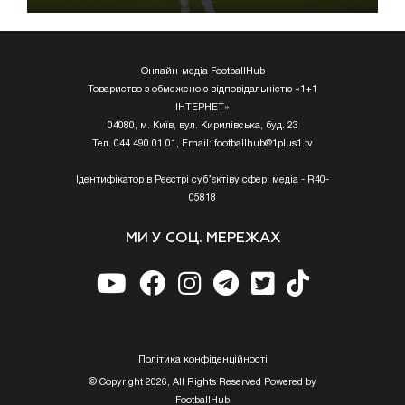
Онлайн-медіа FootballHub
Товариство з обмеженою відповідальністю «1+1
ІНТЕРНЕТ»
04080, м. Київ, вул. Кирилівська, буд. 23
Тел. 044 490 01 01, Email:
footballhub@1plus1.tv
Ідентифікатор в Реєстрі суб’єктіву сфері медіа - R40-
05818
МИ У СОЦ. МЕРЕЖАХ
Полiтика конфiденцiйностi
© Copyright 2026, All Rights Reserved Powered by
FootballHub