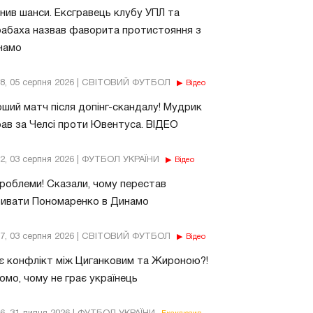
нив шанси. Ексгравець клубу УПЛ та
абаха назвав фаворита протистояння з
намо
18, 05 серпня 2026 | СВІТОВИЙ ФУТБОЛ
Відео
ший матч після допінг-скандалу! Мудрик
рав за Челсі проти Ювентуса. ВІДЕО
32, 03 серпня 2026 | ФУТБОЛ УКРАЇНИ
Відео
роблеми! Сказали, чому перестав
бивати Пономаренко в Динамо
37, 03 серпня 2026 | СВІТОВИЙ ФУТБОЛ
Відео
є конфлікт між Циганковим та Жироною?!
омо, чому не грає українець