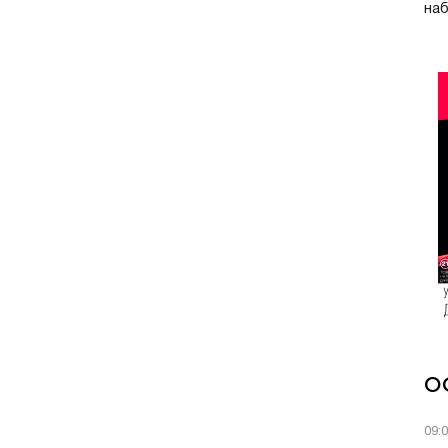
наб
О
09: