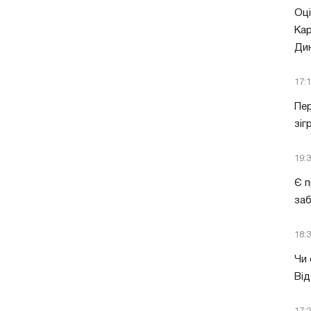
Оці
Кар
Ди
17:
Пер
зіг
19:
Є п
за
18:
Чи 
Від