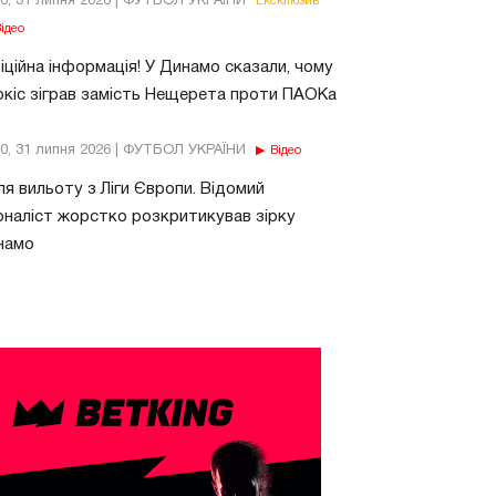
26, 31 липня 2026 | ФУТБОЛ УКРАЇНИ
Ексклюзив
ідео
ційна інформація! У Динамо сказали, чому
кіс зіграв замість Нещерета проти ПАОКа
10, 31 липня 2026 | ФУТБОЛ УКРАЇНИ
Відео
ля вильоту з Ліги Європи. Відомий
наліст жорстко розкритикував зірку
намо