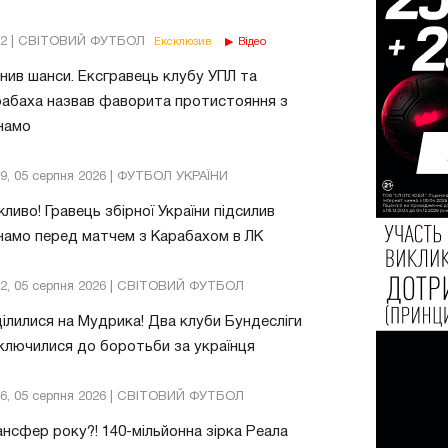
02 | СВІТОВИЙ ФУТБОЛ
Ексклюзив
Відео
нив шанси. Ексгравець клубу УПЛ та
абаха назвав фаворита протистояння з
намо
39, 05 серпня 2026 | ФУТБОЛ УКРАЇНИ
ливо! Гравець збірної України підсилив
амо перед матчем з Карабахом в ЛК
32, 05 серпня 2026 | СВІТОВИЙ ФУТБОЛ
ілилися на Мудрика! Два клуби Бундесліги
ключилися до боротьби за українця
46, 05 серпня 2026 | СВІТОВИЙ ФУТБОЛ
нсфер року?! 140-мільйонна зірка Реала