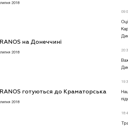
 липня 2018
09:
Оці
Кар
Ди
RANOS на Донеччині
20:
 липня 2018
Важ
Дин
19:
RANOS готуються до Краматорська
Нац
під
 липня 2018
18:
Тра