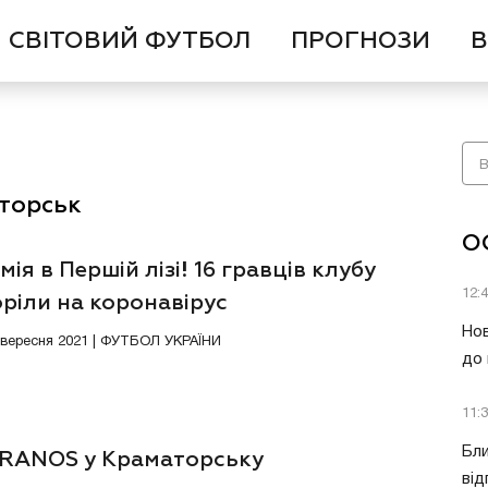
СВІТОВИЙ ФУТБОЛ
ПРОГНОЗИ
В
аторськ
О
мія в Першій лізі! 16 гравців клубу
12:
ріли на коронавірус
Нов
7 вересня 2021 | ФУТБОЛ УКРАЇНИ
до 
11:
Бли
RANOS у Краматорську
від