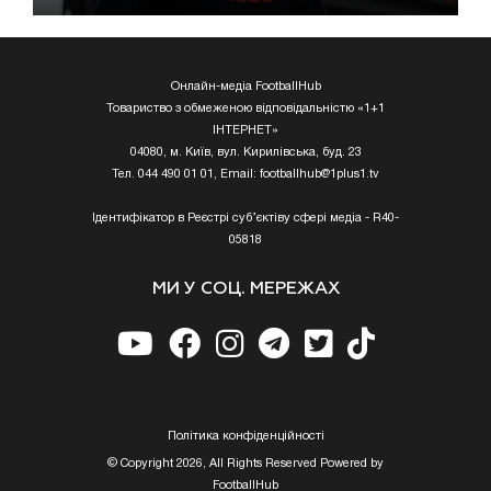
Онлайн-медіа FootballHub
Товариство з обмеженою відповідальністю «1+1
ІНТЕРНЕТ»
04080, м. Київ, вул. Кирилівська, буд. 23
Тел. 044 490 01 01, Email:
footballhub@1plus1.tv
Ідентифікатор в Реєстрі суб’єктіву сфері медіа - R40-
05818
МИ У СОЦ. МЕРЕЖАХ
Полiтика конфiденцiйностi
© Copyright 2026, All Rights Reserved Powered by
FootballHub