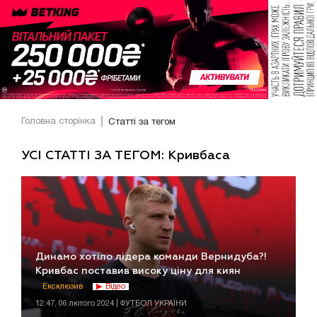
Головна сторінка
Статті за тегом
УСІ СТАТТІ ЗА ТЕГОМ: Кривбаса
Динамо хотіло лідера команди Вернидуба?!
Кривбас поставив високу ціну для киян
Ексклюзив
Відео
12:47, 06 лютого 2024 | ФУТБОЛ УКРАЇНИ