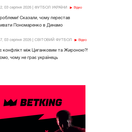
32, 03 серпня 2026 | ФУТБОЛ УКРАЇНИ
Відео
роблеми! Сказали, чому перестав
бивати Пономаренко в Динамо
37, 03 серпня 2026 | СВІТОВИЙ ФУТБОЛ
Відео
є конфлікт між Циганковим та Жироною?!
омо, чому не грає українець