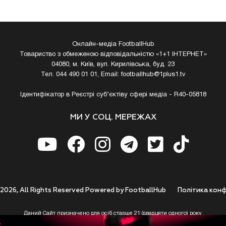
Онлайн-медіа FootballHub
Товариство з обмеженою відповідальністю «1+1 ІНТЕРНЕТ»
04080, м. Київ, вул. Кирилівська, буд. 23
Тел. 044 490 01 01, Email:
footballhub@1plus1.tv
Ідентифікатор в Реєстрі суб’єктіву сфері медіа - R40-05818
МИ У СОЦ. МЕРЕЖАХ
 2026, All Rights Reserved Powered by FootballHub
Полiтика конф
Даний Сайт призначено для осіб старше 21 (двадцяти одного) року.
 до використання https://footballhub.ua, Користувач цим підтверджує, що досяг 21-р