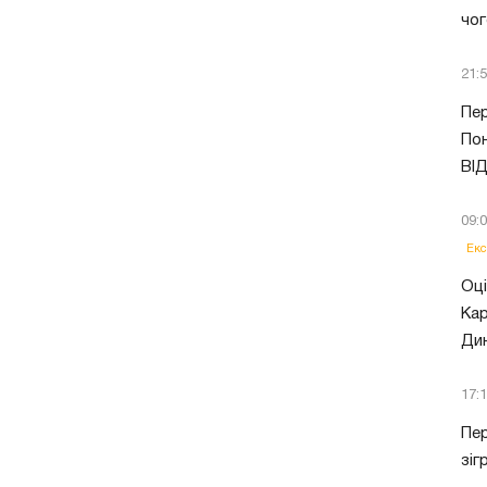
чог
21:
Пер
Пон
ВІ
09:
Екс
Оці
Кар
Ди
17:
Пер
зіг