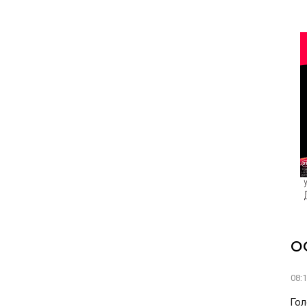
О
08:
Гол