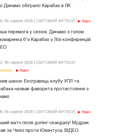
о Динамо обіграло Карабах в ЛК
56, 06 серпня 2026 | СВІТОВИЙ ФУТБОЛ
Відео
ша перемога у сезоні. Динамо з голом
омаренка б'є Карабах у Лізі конференцій.
ДЕО
02, 06 серпня 2026 | СВІТОВИЙ ФУТБОЛ
клюзив
Відео
нив шанси. Ексгравець клубу УПЛ та
абаха назвав фаворита протистояння з
намо
18, 05 серпня 2026 | СВІТОВИЙ ФУТБОЛ
Відео
ший матч після допінг-скандалу! Мудрик
рав за Челсі проти Ювентуса. ВІДЕО