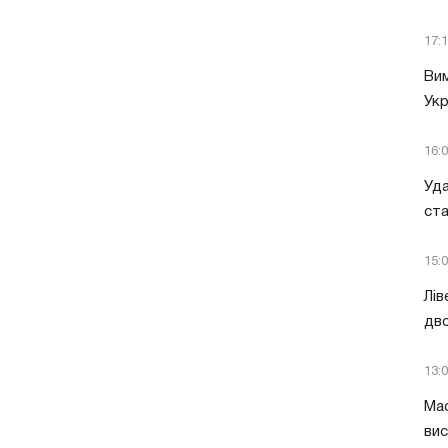
17:
Вим
Укр
16:
Уда
ст
15:
Лів
дво
13:
Мас
вис