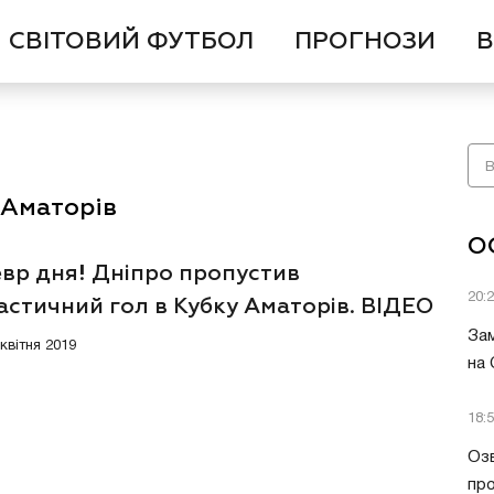
СВІТОВИЙ ФУТБОЛ
ПРОГНОЗИ
В
 Аматорів
О
вр дня! Дніпро пропустив
20:
астичний гол в Кубку Аматорів. ВІДЕО
Зам
 квітня 2019
на
18:
Озв
пр