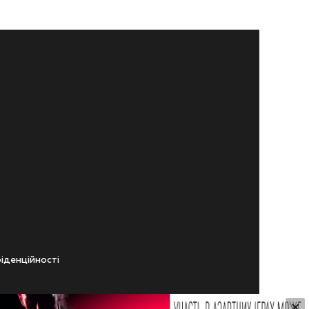
iденцiйностi
×
ічного віку.