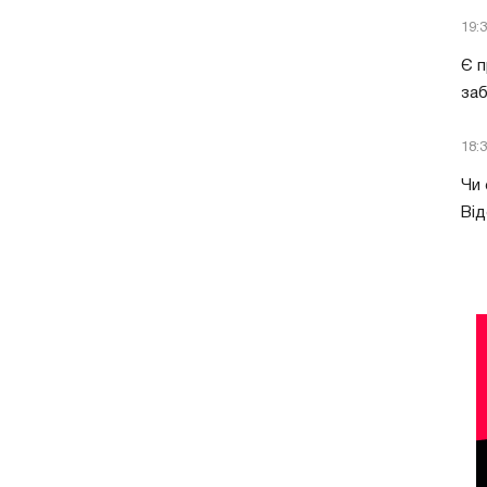
19:
Є п
за
18:
Чи 
Від