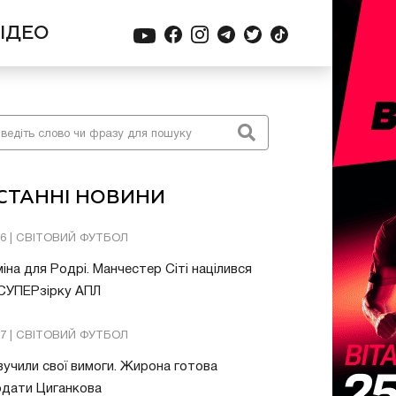
ІДЕО
СТАННІ НОВИНИ
26 | СВІТОВИЙ ФУТБОЛ
іна для Родрі. Манчестер Сіті націлився
 СУПЕРзірку АПЛ
57 | СВІТОВИЙ ФУТБОЛ
учили свої вимоги. Жирона готова
одати Циганкова