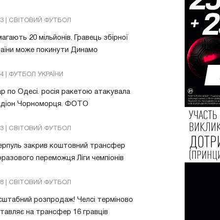
13 | СВІТОВИЙ ФУТБОЛ
агають 20 мільйонів. Гравець збірної
аїни може покинути Динамо
04 | ФУТБОЛ УКРАЇНИ
р по Одесі. росія ракетою атакувала
адіон Чорноморця. ФОТО
03 | СВІТОВИЙ ФУТБОЛ
ерпуль закрив коштовний трансфер
разового переможця Ліги чемпіонів
08 | СВІТОВИЙ ФУТБОЛ
штабний розпродаж! Челсі терміново
тавляє на трансфер 16 гравців