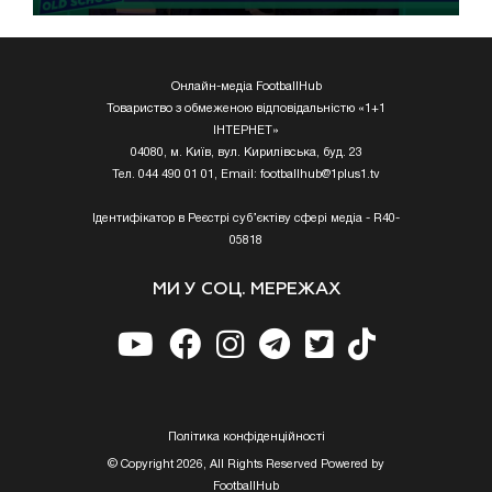
Онлайн-медіа FootballHub
Товариство з обмеженою відповідальністю «1+1
ІНТЕРНЕТ»
04080, м. Київ, вул. Кирилівська, буд. 23
Тел. 044 490 01 01, Email:
footballhub@1plus1.tv
Ідентифікатор в Реєстрі суб’єктіву сфері медіа - R40-
05818
МИ У СОЦ. МЕРЕЖАХ
Полiтика конфiденцiйностi
© Copyright 2026, All Rights Reserved Powered by
FootballHub