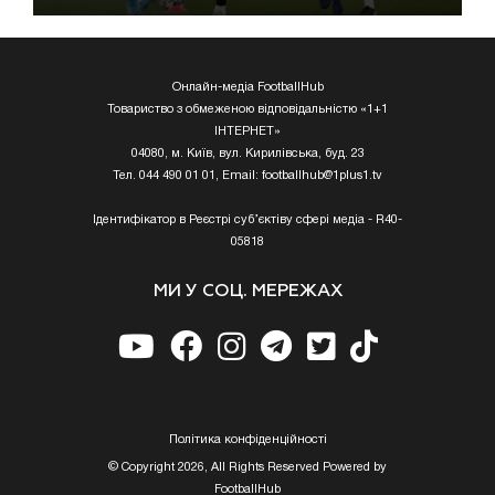
Онлайн-медіа FootballHub
Товариство з обмеженою відповідальністю «1+1
ІНТЕРНЕТ»
04080, м. Київ, вул. Кирилівська, буд. 23
Тел. 044 490 01 01, Email:
footballhub@1plus1.tv
Ідентифікатор в Реєстрі суб’єктіву сфері медіа - R40-
05818
МИ У СОЦ. МЕРЕЖАХ
Полiтика конфiденцiйностi
© Copyright 2026, All Rights Reserved Powered by
FootballHub