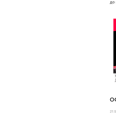
до 
О
21: