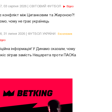
37, 03 серпня 2026 | СВІТОВИЙ ФУТБОЛ
Відео
є конфлікт між Циганковим та Жироною?!
омо, чому не грає українець
26, 31 липня 2026 | ФУТБОЛ УКРАЇНИ
Ексклюзив
ідео
ційна інформація! У Динамо сказали, чому
кіс зіграв замість Нещерета проти ПАОКа