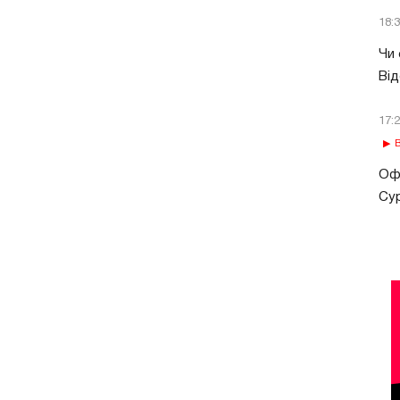
18:
Чи 
Від
17:
В
Офі
Сур