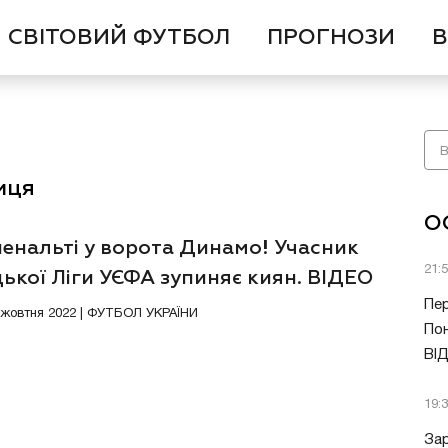
СВІТОВИЙ ФУТБОЛ
ПРОГНОЗИ
В
иця
О
пенальті у ворота Динамо! Учасник
21:
ької Ліги УЄФА зупиняє киян. ВІДЕО
Пер
8 жовтня 2022 | ФУТБОЛ УКРАЇНИ
Пон
ВІ
19:
Зар