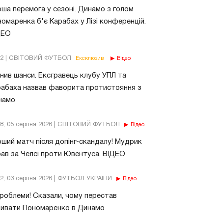
ша перемога у сезоні. Динамо з голом
омаренка б'є Карабах у Лізі конференцій.
ДЕО
02 | СВІТОВИЙ ФУТБОЛ
Ексклюзив
Відео
нив шанси. Ексгравець клубу УПЛ та
абаха назвав фаворита протистояння з
намо
18, 05 серпня 2026 | СВІТОВИЙ ФУТБОЛ
Відео
ший матч після допінг-скандалу! Мудрик
рав за Челсі проти Ювентуса. ВІДЕО
32, 03 серпня 2026 | ФУТБОЛ УКРАЇНИ
Відео
роблеми! Сказали, чому перестав
бивати Пономаренко в Динамо