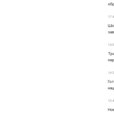
обр
17:
Шіс
за
14:
Тра
пе
14:
Гот
нац
12:
Нов