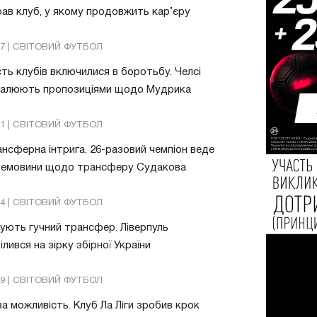
ав клуб, у якому продовжить кар’єру
47 | СВІТОВИЙ ФУТБОЛ
ть клубів включилися в боротьбу. Челсі
валюють пропозиціями щодо Мудрика
51 | СВІТОВИЙ ФУТБОЛ
нсферна інтрига. 26-разовий чемпіон веде
ремовини щодо трансферу Судакова
24 | СВІТОВИЙ ФУТБОЛ
ують гучний трансфер. Ліверпуль
ілився на зірку збірної України
49 | СВІТОВИЙ ФУТБОЛ
а можливість. Клуб Ла Ліги зробив крок