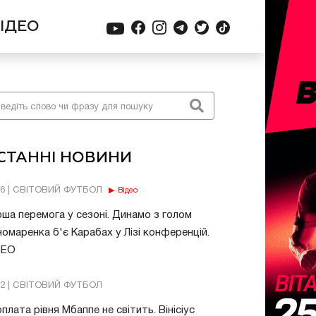
ІДЕО
СТАННІ НОВИНИ
56 | СВІТОВИЙ ФУТБОЛ
Відео
ша перемога у сезоні. Динамо з голом
омаренка б'є Карабах у Лізі конференцій.
ДЕО
32 | СВІТОВИЙ ФУТБОЛ
плата рівня Мбаппе не світить. Вінісіус