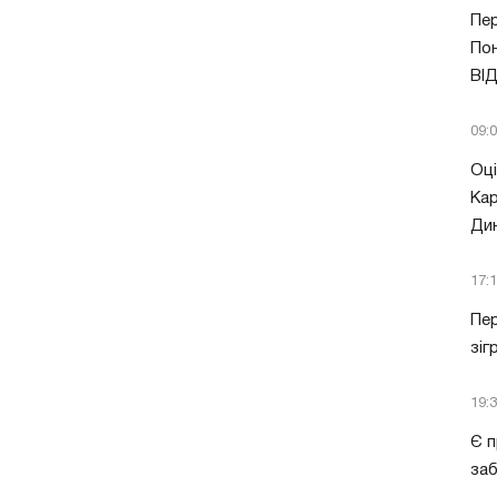
Пер
Пон
ВІ
09:
Оці
Кар
Ди
17:
Пер
зіг
19:
Є п
за