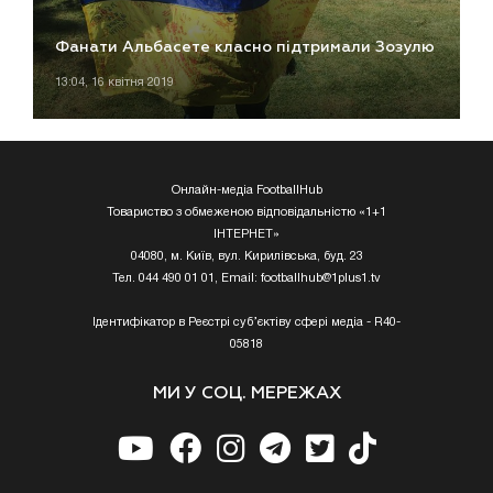
Фанати Альбасете класно підтримали Зозулю
13:04, 16 квітня 2019
Онлайн-медіа FootballHub
Товариство з обмеженою відповідальністю «1+1
ІНТЕРНЕТ»
04080, м. Київ, вул. Кирилівська, буд. 23
Тел. 044 490 01 01, Email:
footballhub@1plus1.tv
Ідентифікатор в Реєстрі суб’єктіву сфері медіа - R40-
05818
МИ У СОЦ. МЕРЕЖАХ