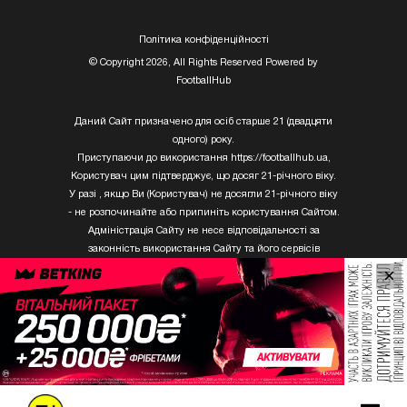
Полiтика конфiденцiйностi
© Copyright 2026, All Rights Reserved Powered by
FootballHub
Даний Сайт призначено для осіб старше 21 (двадцяти
одного) року.
Приступаючи до використання https://footballhub.ua,
Користувач цим підтверджує, що досяг 21-річного віку.
У разі , якщо Ви (Користувач) не досягли 21-річного віку
- не розпочинайте або припиніть користування Сайтом.
Адміністрація Сайту не несе відповідальності за
законність використання Сайту та його сервісів
Користувачем, який не досяг 21-річного віку.
×
Твори Getty Images, що розміщені на сайті, не можуть
бути використані третіми особами без письмового
дозволу ТОВ «ГЛОБАЛ ІМІДЖЕС ЮКРЕЙН.