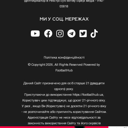
Ідентифікатор в Реєстрі суб’єктіву сфері медіа - R40-
05818
МИ У СОЦ. МЕРЕЖАХ
Полiтика конфiденцiйностi
© Copyright 2026, All Rights Reserved Powered by
FootballHub
Даний Сайт призначено для осіб старше 21 (двадцяти
одного) року.
Приступаючи до використання https://footballhub.ua,
Користувач цим підтверджує, що досяг 21-річного віку.
У разі , якщо Ви (Користувач) не досягли 21-річного віку
- не розпочинайте або припиніть користування Сайтом.
Адміністрація Сайту не несе відповідальності за
законність використання Сайту та його сервісів