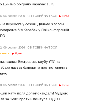
о Динамо обіграло Карабах в ЛК
56, 06 серпня 2026 | СВІТОВИЙ ФУТБОЛ
Відео
ша перемога у сезоні. Динамо з голом
омаренка б'є Карабах у Лізі конференцій.
ДЕО
02, 06 серпня 2026 | СВІТОВИЙ ФУТБОЛ
клюзив
Відео
нив шанси. Ексгравець клубу УПЛ та
абаха назвав фаворита протистояння з
намо
18, 05 серпня 2026 | СВІТОВИЙ ФУТБОЛ
Відео
ший матч після допінг-скандалу! Мудрик
рав за Челсі проти Ювентуса. ВІДЕО