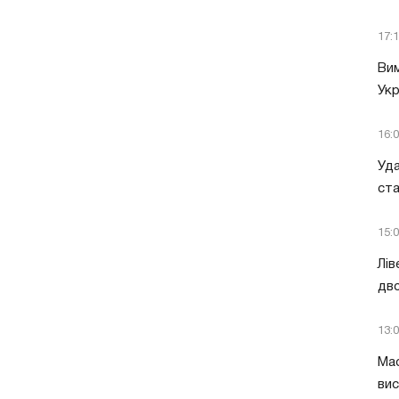
17:
Вим
Укр
16:
Уда
ст
15:
Лів
дво
13:
Мас
вис