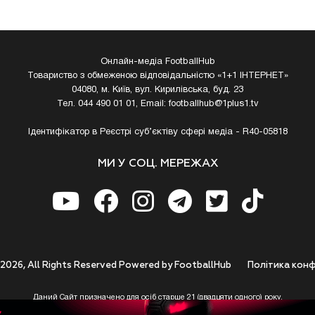
Онлайн-медіа FootballHub
Товариство з обмеженою відповідальністю «1+1 ІНТЕРНЕТ»
04080, м. Київ, вул. Кирилівська, буд. 23
Тел. 044 490 01 01, Email:
footballhub@1plus1.tv
Ідентифікатор в Реєстрі суб’єктіву сфері медіа - R40-05818
МИ У СОЦ. МЕРЕЖАХ
 2026, All Rights Reserved Powered by FootballHub
Полiтика конф
Даний Сайт призначено для осіб старше 21 (двадцяти одного) року.
 до використання https://footballhub.ua, Користувач цим підтверджує, що досяг 21-р