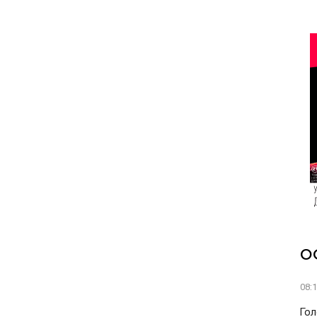
О
08:
Гол