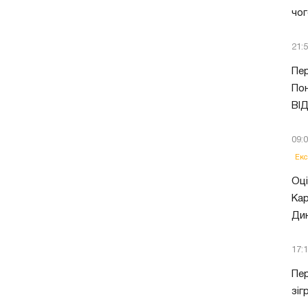
чог
21:
Пер
Пон
ВІ
09:
Екс
Оці
Кар
Ди
17:
Пер
зіг