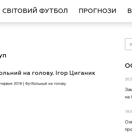
СВІТОВИЙ ФУТБОЛ
ПРОГНОЗИ
В
уп
О
льний на голову. Ігор Циганик
20:
3 червня 2018 | Футбольный на голову
Зам
на
18:
Озв
пр