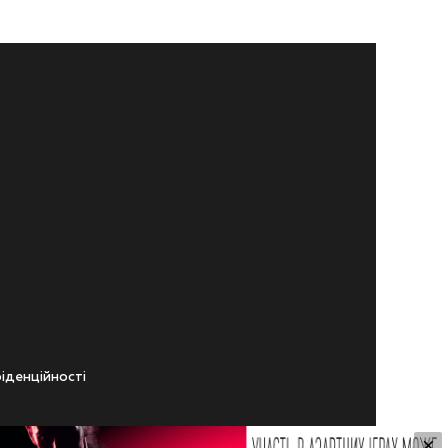
iденцiйностi
×
ічного віку.