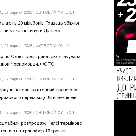
13, 07 серпня 2026 | СВІТОВИЙ ФУТБОЛ
агають 20 мільйонів. Гравець збірної
аїни може покинути Динамо
04, 07 серпня 2026 | ФУТБОЛ УКРАЇНИ
р по Одесі. росія ракетою атакувала
адіон Чорноморця. ФОТО
03, 07 серпня 2026 | СВІТОВИЙ ФУТБОЛ
ерпуль закрив коштовний трансфер
разового переможця Ліги чемпіонів
08, 07 серпня 2026 | СВІТОВИЙ ФУТБОЛ
штабний розпродаж! Челсі терміново
тавляє на трансфер 16 гравців