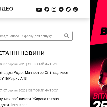
ІДЕО
СТАННІ НОВИНИ
26, 07 серпня 2026 | СВІТОВИЙ ФУТБОЛ
іна для Родрі. Манчестер Сіті націлився
 СУПЕРзірку АПЛ
57, 07 серпня 2026 | СВІТОВИЙ ФУТБОЛ
учили свої вимоги. Жирона готова
одати Циганкова