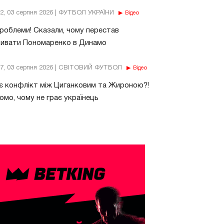
32, 03 серпня 2026 | ФУТБОЛ УКРАЇНИ
Відео
роблеми! Сказали, чому перестав
бивати Пономаренко в Динамо
37, 03 серпня 2026 | СВІТОВИЙ ФУТБОЛ
Відео
є конфлікт між Циганковим та Жироною?!
омо, чому не грає українець