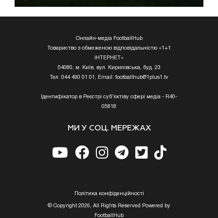
Онлайн-медіа FootballHub
Товариство з обмеженою відповідальністю «1+1
ІНТЕРНЕТ»
04080, м. Київ, вул. Кирилівська, буд. 23
Тел. 044 490 01 01, Email:
footballhub@1plus1.tv
Ідентифікатор в Реєстрі суб’єктіву сфері медіа - R40-
05818
МИ У СОЦ. МЕРЕЖАХ
Полiтика конфiденцiйностi
© Copyright 2026, All Rights Reserved Powered by
FootballHub