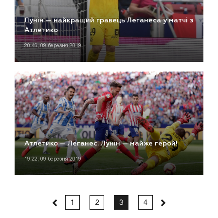
Лунін — найкращий гравець Леганеса у матчі з
Атлетико
20:46, 09 березня 2019
Атлетико — Леганес. Лунін — майже герой!
19:22, 09 березня 2019
1
2
3
4