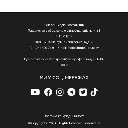
Онлайн-медіа FootballHub
Товариство з обмеженою відповідальністю «1+1
ІНТЕРНЕТ»
04080, м. Київ, вул. Кирилівська, буд. 23
Тел. 044 490 01 01, Email:
footballhub@1plus1.tv
Ідентифікатор в Реєстрі суб’єктіву сфері медіа - R40-
05818
МИ У СОЦ. МЕРЕЖАХ
Полiтика конфiденцiйностi
© Copyright 2026, All Rights Reserved Powered by