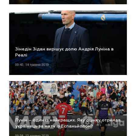
Зінедін Зідан вирішує долю Андрія Луніна в
Реалі
09:45, 14 травня 2019
Лунін – один із найкращих. Яку оцінку отримав
українець за матч із Еспаньйолом?
09:58, 13 травня 2019