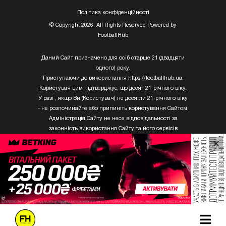
Полiтика конфiденцiйностi
© Copyright 2026, All Rights Reserved Powered by
FootballHub
Даний Сайт призначено для осіб старше 21 (двадцяти
одного) року.
Приступаючи до використання https://footballhub.ua,
Користувач цим підтверджує, що досяг 21-річного віку.
У разі , якщо Ви (Користувач) не досягли 21-річного віку
- не розпочинайте або припиніть користування Сайтом.
Адміністрація Сайту не несе відповідальності за
законність використання Сайту та його сервісів
Користувачем, який не досяг 21-річного віку.
×
Твори Getty Images, що розміщені на сайті, не можуть
бути використані третіми особами без письмового
дозволу ТОВ «ГЛОБАЛ ІМІДЖЕС ЮКРЕЙН.