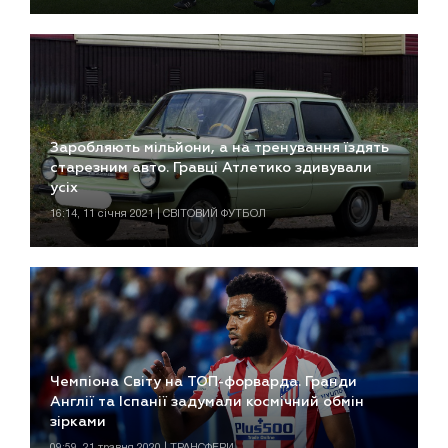
Заробляють мільйони, а на тренування їздять
старезним авто. Гравці Атлетико здивували
усіх
16:14, 11 січня 2021 | СВІТОВИЙ ФУТБОЛ
Чемпіона Світу на ТОП-форварда. Гранди
Англії та Іспанії задумали космічний обмін
зірками
09:59, 21 травня 2020 | ТРАНСФЕРИ