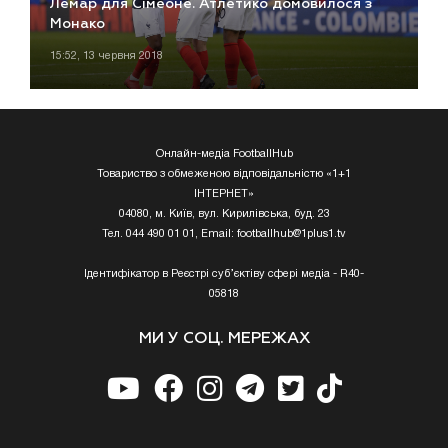
Лемар для Сімеоне. Атлетико домовилося з
Монако
15:52, 13 червня 2018
Онлайн-медіа FootballHub
Товариство з обмеженою відповідальністю «1+1
ІНТЕРНЕТ»
04080, м. Київ, вул. Кирилівська, буд. 23
Тел. 044 490 01 01, Email:
footballhub@1plus1.tv
Ідентифікатор в Реєстрі суб’єктіву сфері медіа - R40-
05818
МИ У СОЦ. МЕРЕЖАХ