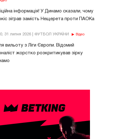
ідео
ційна інформація! У Динамо сказали, чому
кіс зіграв замість Нещерета проти ПАОКа
10, 31 липня 2026 | ФУТБОЛ УКРАЇНИ
Відео
ля вильоту з Ліги Європи. Відомий
наліст жорстко розкритикував зірку
намо