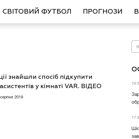
СВІТОВИЙ ФУТБОЛ
ПРОГНОЗИ
В
О
ції знайшли спосіб підкупити
19:
асистентів у кімнаті VAR. ВІДЕО
Зар
 серпня 2019
обр
17:
Шіс
за