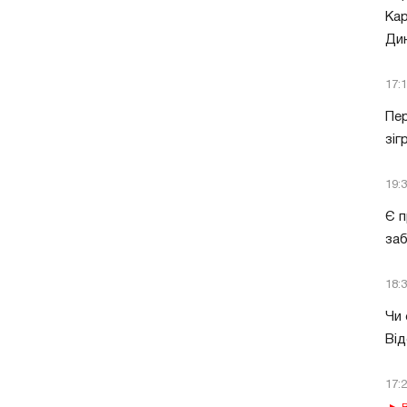
Кар
Ди
17:
Пер
зіг
19:
Є п
за
18:
Чи 
Від
17: