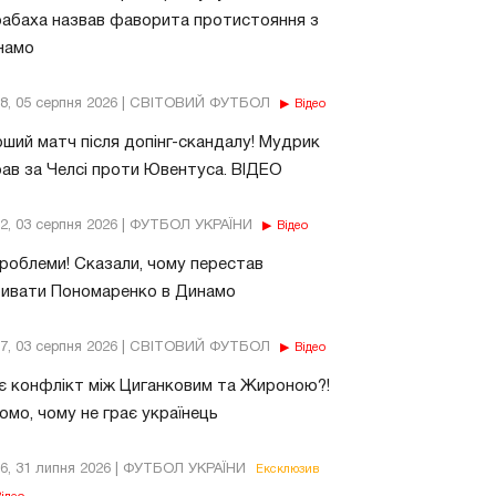
абаха назвав фаворита протистояння з
намо
18, 05 серпня 2026 | СВІТОВИЙ ФУТБОЛ
Відео
ший матч після допінг-скандалу! Мудрик
рав за Челсі проти Ювентуса. ВІДЕО
32, 03 серпня 2026 | ФУТБОЛ УКРАЇНИ
Відео
роблеми! Сказали, чому перестав
бивати Пономаренко в Динамо
37, 03 серпня 2026 | СВІТОВИЙ ФУТБОЛ
Відео
є конфлікт між Циганковим та Жироною?!
омо, чому не грає українець
26, 31 липня 2026 | ФУТБОЛ УКРАЇНИ
Ексклюзив