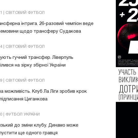
51 | СВІТОВИЙ ФУТБОЛ
нсферна інтрига. 26-разовий чемпіон веде
ремовини щодо трансферу Судакова
24 | СВІТОВИЙ ФУТБОЛ
ують гучний трансфер. Ліверпуль
ілився на зірку збірної України
49 | СВІТОВИЙ ФУТБОЛ
а можливість. Клуб Ла Ліги зробив крок
підписання Циганкова
30 | ФУТБОЛ УКРАЇНИ
зький до зміни клубу. Динамо може
пустити ще одного гравця