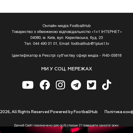
Онлайн-медіа FootballHub
Товариство з обмеженою відповідальністю «1+1 ІНТЕРНЕТ»
04080, м. Київ, вул. Кирилівська, буд. 23
Тел. 044 490 01 01, Email:
footballhub@1plus1.tv
Ідентифікатор в Реєстрі суб’єктіву сфері медіа - R40-05818
МИ У СОЦ. МЕРЕЖАХ
 2026, All Rights Reserved Powered by FootballHub
Полiтика конф
Даний Сайт призначено для осіб старше 21 (двадцяти одного) року.
 до використання https://footballhub.ua, Користувач цим підтверджує, що досяг 21-р