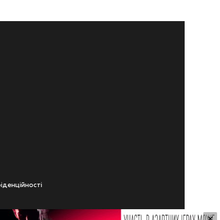
iденцiйностi
×
ічного віку.