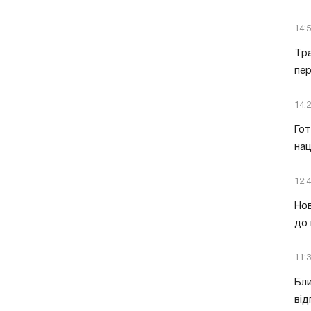
14:
Тра
пе
14:
Гот
нац
12:
Нов
до 
11:
Бли
від