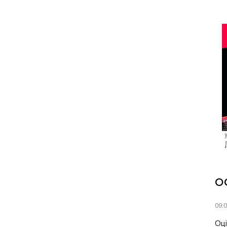
О
09:
Оці