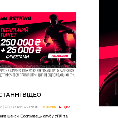
СТАННІ ВІДЕО
02 | СВІТОВИЙ ФУТБОЛ
Ексклюзив
Відео
нив шанси. Ексгравець клубу УПЛ та