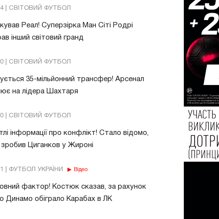
54 | СВІТОВИЙ ФУТБОЛ
ував Реал! Суперзірка Ман Сіті Родрі
ав інший світовий гранд
20 | СВІТОВИЙ ФУТБОЛ
ується 35-мільйонний трансфер! Арсенал
ює на лідера Шахтаря
10 | СВІТОВИЙ ФУТБОЛ
тлі інформації про конфлікт! Стало відомо,
зробив Циганков у Жироні
11 | ФУТБОЛ УКРАЇНИ
Відео
овний фактор! Костюк сказав, за рахунок
о Динамо обіграло Карабах в ЛК