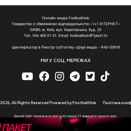
Онлайн-медіа FootballHub
Товариство з обмеженою відповідальністю «1+1 ІНТЕРНЕТ»
04080, м. Київ, вул. Кирилівська, буд. 23
Тел. 044 490 01 01, Email:
footballhub@1plus1.tv
Ідентифікатор в Реєстрі суб’єктіву сфері медіа - R40-05818
МИ У СОЦ. МЕРЕЖАХ
 2026, All Rights Reserved Powered by FootballHub
Полiтика конф
Даний Сайт призначено для осіб старше 21 (двадцяти одного) року.
 до використання https://footballhub.ua, Користувач цим підтверджує, що досяг 21-р
 Ви (Користувач) не досягли 21-річного віку - не розпочинайте або припиніть корист