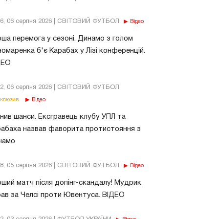
56, 06 серпня 2026 | СВІТОВИЙ ФУТБОЛ
Відео
ша перемога у сезоні. Динамо з голом
омаренка б'є Карабах у Лізі конференцій.
ДЕО
02, 06 серпня 2026 | СВІТОВИЙ ФУТБОЛ
клюзив
Відео
нив шанси. Ексгравець клубу УПЛ та
абаха назвав фаворита протистояння з
намо
18, 05 серпня 2026 | СВІТОВИЙ ФУТБОЛ
Відео
ший матч після допінг-скандалу! Мудрик
рав за Челсі проти Ювентуса. ВІДЕО