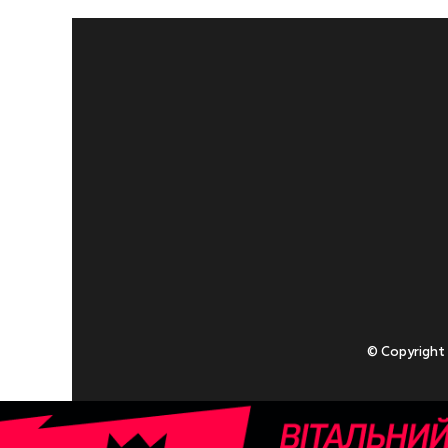
© Copyright
Приступаючи
У разі , якщо