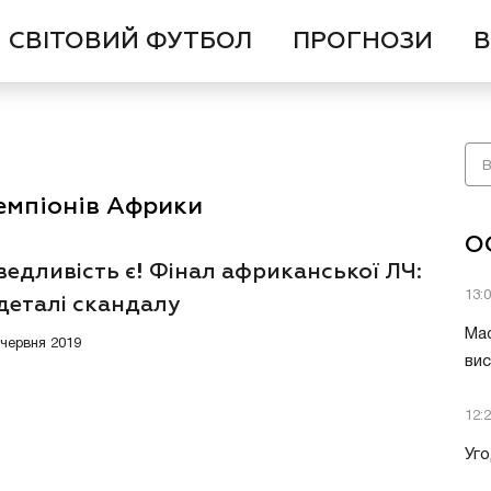
СВІТОВИЙ ФУТБОЛ
ПРОГНОЗИ
В
Чемпіонів Африки
О
едливість є! Фінал африканської ЛЧ:
13:
деталі скандалу
Мас
 червня 2019
вис
12:
Уго