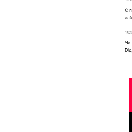
19:
Є п
за
18:
Чи 
Від