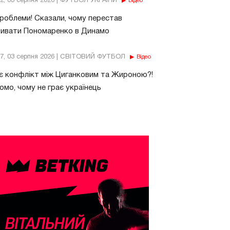
32, 03 серпня 2026 | ФУТБОЛ УКРАЇНИ
Відео
роблеми! Сказали, чому перестав
бивати Пономаренко в Динамо
37, 03 серпня 2026 | СВІТОВИЙ ФУТБОЛ
Відео
є конфлікт між Циганковим та Жироною?!
омо, чому не грає українець