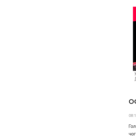
О
08:
Гол
чог