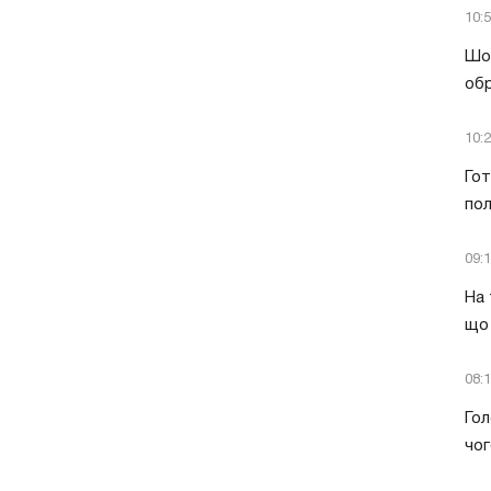
10:
Шок
обр
10:
Гот
пол
09:
На 
що 
08:
Гол
чог