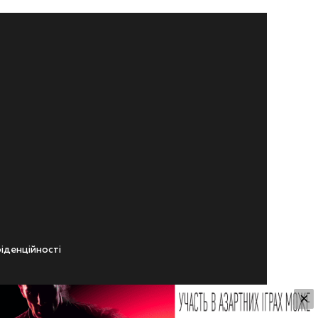
iденцiйностi
×
ічного віку.
ування Сайтом.