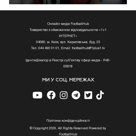
Онлайн-медіа FootballHub
Товариство з обмеженою відповідальністю «1+1
ІНТЕРНЕТ»
04080, м. Київ, вул. Кирилівська, буд. 23
Тел. 044 490 01 01, Email:
footballhub@1plus1.tv
Ідентифікатор в Реєстрі суб’єктіву сфері медіа - R40-
05818
МИ У СОЦ. МЕРЕЖАХ
Полiтика конфiденцiйностi
© Copyright 2026, All Rights Reserved Powered by
FootballHub