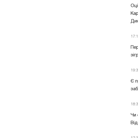
Оці
Кар
Ди
17:
Пер
зіг
19:
Є п
за
18:
Чи 
Від