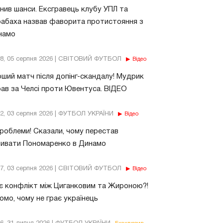
нив шанси. Ексгравець клубу УПЛ та
абаха назвав фаворита протистояння з
намо
18, 05 серпня 2026 | СВІТОВИЙ ФУТБОЛ
Відео
ший матч після допінг-скандалу! Мудрик
рав за Челсі проти Ювентуса. ВІДЕО
32, 03 серпня 2026 | ФУТБОЛ УКРАЇНИ
Відео
роблеми! Сказали, чому перестав
бивати Пономаренко в Динамо
37, 03 серпня 2026 | СВІТОВИЙ ФУТБОЛ
Відео
є конфлікт між Циганковим та Жироною?!
омо, чому не грає українець