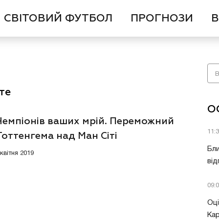
СВІТОВИЙ ФУТБОЛ
ПРОГНОЗИ
В
те
О
Чемпіонів ваших мрій. Переможний
11:
оттенгема над Ман Сіті
Бли
 квітня 2019
від
09:
Оці
Кар