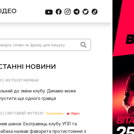
ІДЕО
СТАННІ НОВИНИ
30 | ФУТБОЛ УКРАЇНИ
зький до зміни клубу. Динамо може
пустити ще одного гравця
02 | СВІТОВИЙ ФУТБОЛ
Ексклюзив
Відео
нив шанси. Ексгравець клубу УПЛ та
абаха назвав фаворита протистояння з