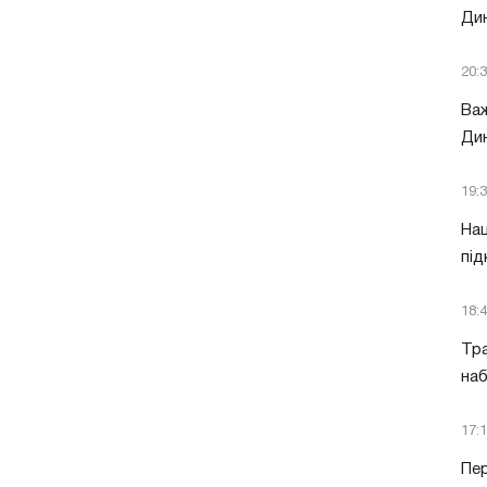
Ди
20:
Важ
Дин
19:
Нац
під
18:
Тра
наб
17:
Пер