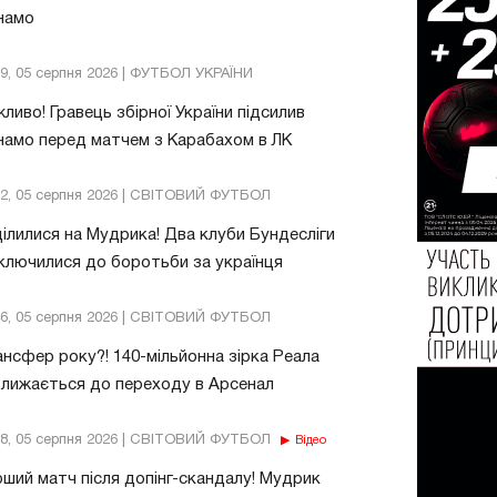
намо
39, 05 серпня 2026 | ФУТБОЛ УКРАЇНИ
ливо! Гравець збірної України підсилив
амо перед матчем з Карабахом в ЛК
32, 05 серпня 2026 | СВІТОВИЙ ФУТБОЛ
ілилися на Мудрика! Два клуби Бундесліги
ключилися до боротьби за українця
46, 05 серпня 2026 | СВІТОВИЙ ФУТБОЛ
нсфер року?! 140-мільйонна зірка Реала
лижається до переходу в Арсенал
18, 05 серпня 2026 | СВІТОВИЙ ФУТБОЛ
Відео
ший матч після допінг-скандалу! Мудрик