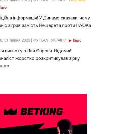
26, 31 липня 2026 | ФУТБОЛ УКРАЇНИ
Ексклюзив
ідео
ційна інформація! У Динамо сказали, чому
кіс зіграв замість Нещерета проти ПАОКа
10, 31 липня 2026 | ФУТБОЛ УКРАЇНИ
Відео
ля вильоту з Ліги Європи. Відомий
наліст жорстко розкритикував зірку
намо