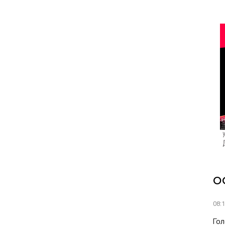
О
08:
Гол