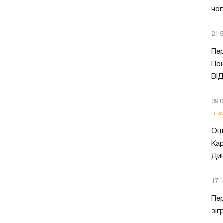
чог
21:
Пер
Пон
ВІ
09:
Екс
Оці
Кар
Ди
17:
Пер
зіг