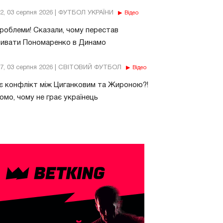
32, 03 серпня 2026 | ФУТБОЛ УКРАЇНИ
Відео
роблеми! Сказали, чому перестав
бивати Пономаренко в Динамо
37, 03 серпня 2026 | СВІТОВИЙ ФУТБОЛ
Відео
є конфлікт між Циганковим та Жироною?!
омо, чому не грає українець