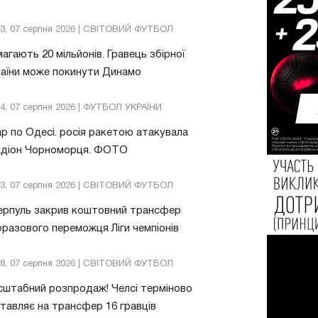
13, 07 серпня 2026 | СВІТОВИЙ ФУТБОЛ
агають 20 мільйонів. Гравець збірної
аїни може покинути Динамо
04, 07 серпня 2026 | ФУТБОЛ УКРАЇНИ
р по Одесі. росія ракетою атакувала
адіон Чорноморця. ФОТО
03, 07 серпня 2026 | СВІТОВИЙ ФУТБОЛ
ерпуль закрив коштовний трансфер
разового переможця Ліги чемпіонів
08, 07 серпня 2026 | СВІТОВИЙ ФУТБОЛ
штабний розпродаж! Челсі терміново
тавляє на трансфер 16 гравців