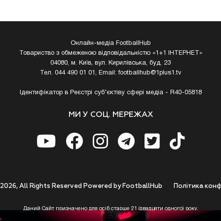
Онлайн-медіа FootballHub
Товариство з обмеженою відповідальністю «1+1 ІНТЕРНЕТ»
04080, м. Київ, вул. Кирилівська, буд. 23
Тел. 044 490 01 01, Email:
footballhub@1plus1.tv
Ідентифікатор в Реєстрі суб’єктіву сфері медіа - R40-05818
МИ У СОЦ. МЕРЕЖАХ
 2026, All Rights Reserved Powered by FootballHub
Полiтика конф
Даний Сайт призначено для осіб старше 21 (двадцяти одного) року.
 до використання https://footballhub.ua, Користувач цим підтверджує, що досяг 21-р