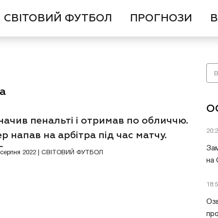
СВІТОВИЙ ФУТБОЛ
ПРОГНОЗИ
В
а
О
ачив пенальті і отримав по обличчю.
20:
р напав на арбітра під час матчу.
ЕО
Зам
Відео
1 серпня 2022 | СВІТОВИЙ ФУТБОЛ
на
18:
Озв
пр