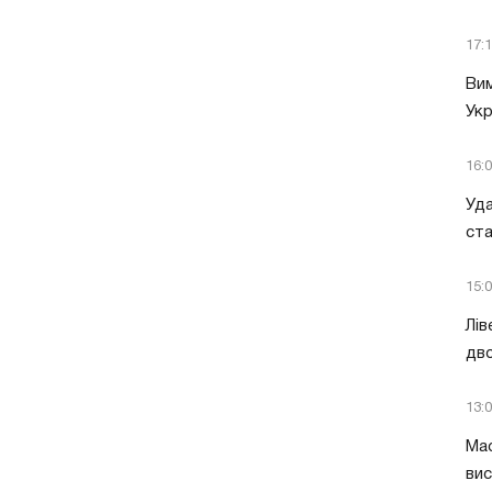
17:
Вим
Укр
16:
Уда
ст
15:
Лів
дво
13:
Мас
вис