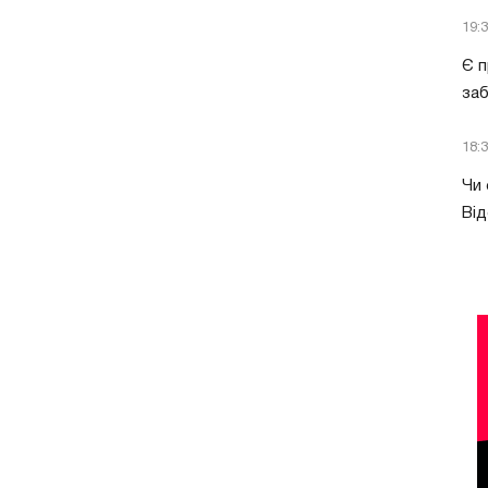
19:
Є п
за
18:
Чи 
Від