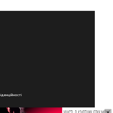
iденцiйностi
×
ічного віку.