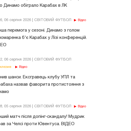
о Динамо обіграло Карабах в ЛК
56, 06 серпня 2026 | СВІТОВИЙ ФУТБОЛ
Відео
ша перемога у сезоні. Динамо з голом
омаренка б'є Карабах у Лізі конференцій.
ДЕО
02, 06 серпня 2026 | СВІТОВИЙ ФУТБОЛ
клюзив
Відео
нив шанси. Ексгравець клубу УПЛ та
абаха назвав фаворита протистояння з
намо
18, 05 серпня 2026 | СВІТОВИЙ ФУТБОЛ
Відео
ший матч після допінг-скандалу! Мудрик
рав за Челсі проти Ювентуса. ВІДЕО