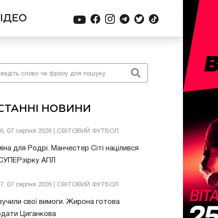
ІДЕО
СТАННІ НОВИНИ
26, 07 серпня 2026 | СВІТОВИЙ ФУТБОЛ
іна для Родрі. Манчестер Сіті націлився
 СУПЕРзірку АПЛ
57, 07 серпня 2026 | СВІТОВИЙ ФУТБОЛ
учили свої вимоги. Жирона готова
одати Циганкова