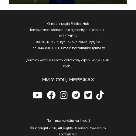
Онлайн-медіа FootballHub
Товариство з обмеженою відповідальністю «1+1
ІНТЕРНЕТ»
04080, м. Київ, вул. Кирилівська, буд. 23
Тел. 044 490 01 01, Email:
footballhub@1plus1.tv
Ідентифікатор в Реєстрі суб’єктіву сфері медіа - R40-
05818
МИ У СОЦ. МЕРЕЖАХ
Полiтика конфiденцiйностi
© Copyright 2026, All Rights Reserved Powered by
FootballHub