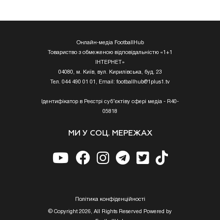
Онлайн-медіа FootballHub
Товариство з обмеженою відповідальністю «1+1
ІНТЕРНЕТ»
04080, м. Київ, вул. Кирилівська, буд. 23
Тел. 044 490 01 01, Email:
footballhub@1plus1.tv
Ідентифікатор в Реєстрі суб’єктіву сфері медіа - R40-
05818
МИ У СОЦ. МЕРЕЖАХ
Полiтика конфiденцiйностi
© Copyright 2026, All Rights Reserved Powered by