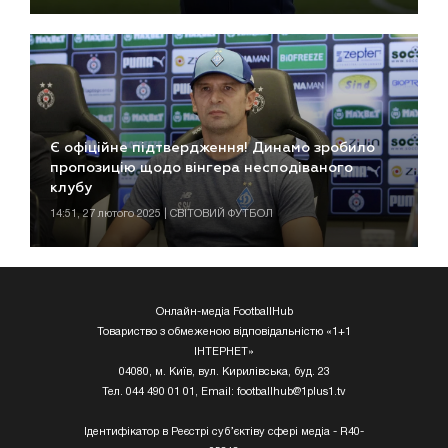
Є офіційне підтвердження! Динамо зробило
пропозицію щодо вінгера несподіваного
клубу
14:51, 27 лютого 2025 | СВІТОВИЙ ФУТБОЛ
Онлайн-медіа FootballHub
Товариство з обмеженою відповідальністю «1+1
ІНТЕРНЕТ»
04080, м. Київ, вул. Кирилівська, буд. 23
Тел. 044 490 01 01, Email:
footballhub@1plus1.tv
Ідентифікатор в Реєстрі суб’єктіву сфері медіа - R40-