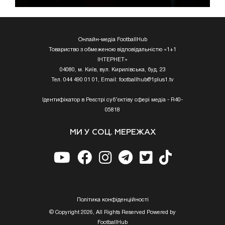
Онлайн-медіа FootballHub
Товариство з обмеженою відповідальністю «1+1
ІНТЕРНЕТ»
04080, м. Київ, вул. Кирилівська, буд. 23
Тел. 044 490 01 01, Email:
footballhub@1plus1.tv
Ідентифікатор в Реєстрі суб’єктіву сфері медіа - R40-
05818
МИ У СОЦ. МЕРЕЖАХ
Полiтика конфiденцiйностi
© Copyright 2026, All Rights Reserved Powered by
FootballHub