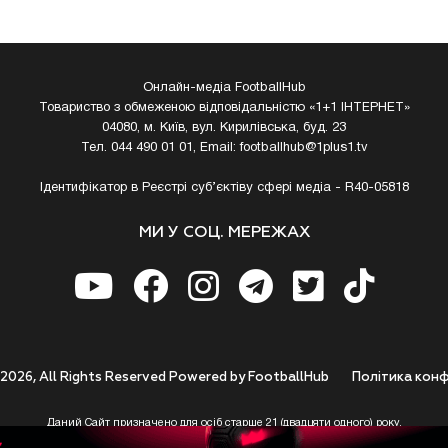
Онлайн-медіа FootballHub
Товариство з обмеженою відповідальністю «1+1 ІНТЕРНЕТ»
04080, м. Київ, вул. Кирилівська, буд. 23
Тел. 044 490 01 01, Email:
footballhub@1plus1.tv
Ідентифікатор в Реєстрі суб’єктіву сфері медіа - R40-05818
МИ У СОЦ. МЕРЕЖАХ
 2026, All Rights Reserved Powered by FootballHub
Полiтика конф
Даний Сайт призначено для осіб старше 21 (двадцяти одного) року.
 до використання https://footballhub.ua, Користувач цим підтверджує, що досяг 21-р