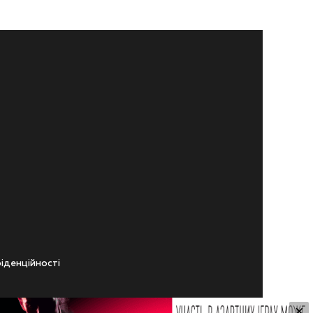
iденцiйностi
×
ічного віку.