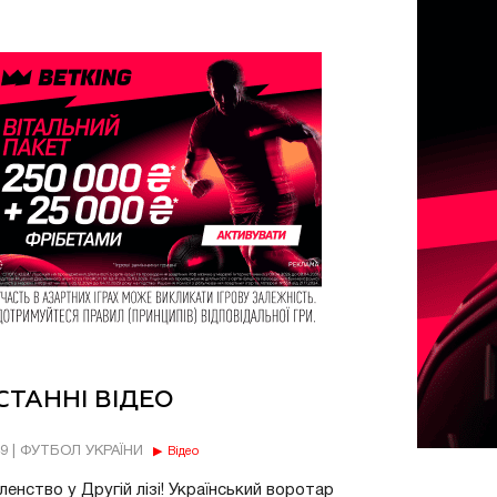
СТАННІ ВІДЕО
49 | ФУТБОЛ УКРАЇНИ
Відео
енство у Другій лізі! Український воротар