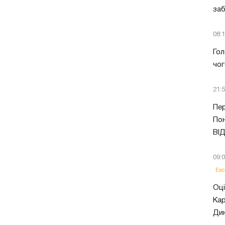
заб
08:
Гол
чог
21:
Пер
Пон
ВІ
09:
Екс
Оці
Кар
Ди