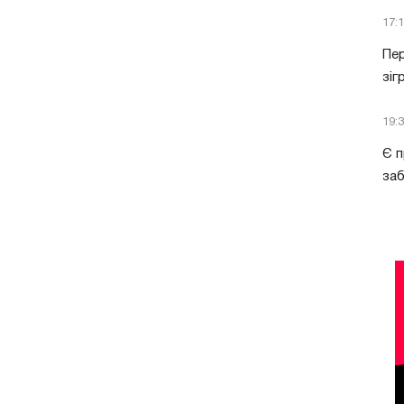
17:
Пер
зіг
19:
Є п
за