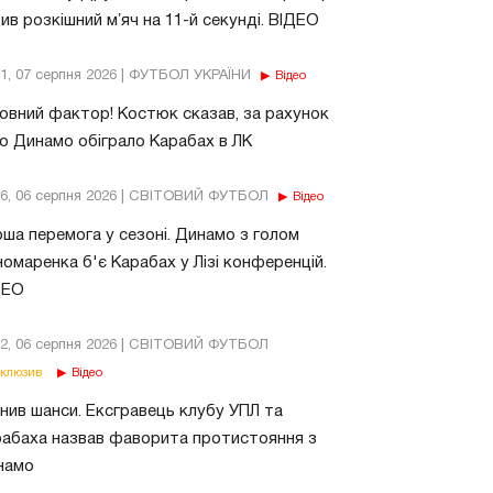
ив розкішний мʼяч на 11-й секунді. ВІДЕО
11, 07 серпня 2026 | ФУТБОЛ УКРАЇНИ
Відео
овний фактор! Костюк сказав, за рахунок
о Динамо обіграло Карабах в ЛК
56, 06 серпня 2026 | СВІТОВИЙ ФУТБОЛ
Відео
ша перемога у сезоні. Динамо з голом
омаренка б'є Карабах у Лізі конференцій.
ДЕО
02, 06 серпня 2026 | СВІТОВИЙ ФУТБОЛ
клюзив
Відео
нив шанси. Ексгравець клубу УПЛ та
абаха назвав фаворита протистояння з
намо