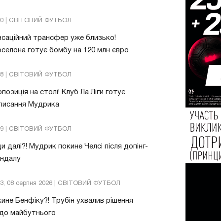
20 | СВІТОВИЙ ФУТБОЛ
саційний трансфер уже близько!
селона готує бомбу на 120 млн євро
48 | СВІТОВИЙ ФУТБОЛ
позиція на столі! Клуб Ла Ліги готує
писання Мудрика
09 | СВІТОВИЙ ФУТБОЛ
и далі?! Мудрик покине Челсі після допінг-
андалу
03, 08 серпня 2026 | СВІТОВИЙ ФУТБОЛ
ине Бенфіку?! Трубін ухвалив рішення
до майбутнього