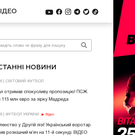
ІДЕО
СТАННІ НОВИНИ
06 | СВІТОВИЙ ФУТБОЛ
ал отримав спокусливу пропозицію! ПСЖ
 115 млн євро за зірку Мадрида
49 | ФУТБОЛ УКРАЇНИ
Відео
енство у Другій лізі! Український воротар
ив розкішний мʼяч на 11-й секунді. ВІДЕО