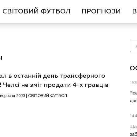
СВІТОВИЙ ФУТБОЛ
ПРОГНОЗИ
В
н
О
ал в останній день трансферного
16:
! Челсі не зміг продати 4-х гравців
Ре
2 вересня 2023 | СВІТОВИЙ ФУТБОЛ
дає
14:
Шал
заб