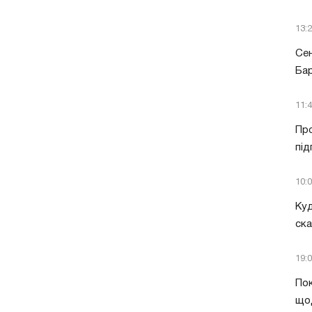
13:
Сен
Бар
11:
Про
під
10:
Куд
ск
19:
Пок
що