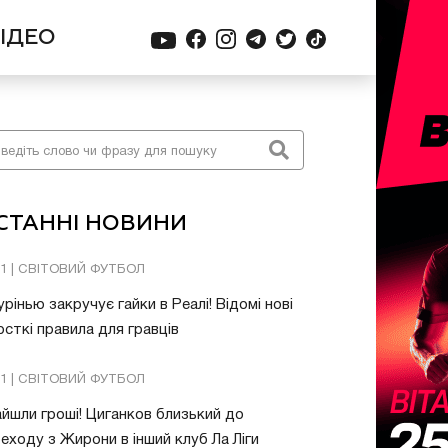
ІДЕО
СТАННІ НОВИНИ
01 | СВІТОВИЙ ФУТБОЛ
рінью закручує гайки в Реалі! Відомі нові
сткі правила для гравців
31 | СВІТОВИЙ ФУТБОЛ
йшли гроші! Циганков близький до
еходу з Жирони в інший клуб Ла Ліги