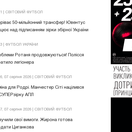
21 | СВІТОВИЙ ФУТБОЛ
ріває 50-мільйонний трансфер! Ювентус
цює над підписанням зірки збірної України
53 | ФУТБОЛ УКРАЇНИ
облеми Ротаня продовжуються! Полісся
атило легіонера
26, 07 серпня 2026 | СВІТОВИЙ ФУТБОЛ
іна для Родрі. Манчестер Сіті націлився
 СУПЕРзірку АПЛ
57, 07 серпня 2026 | СВІТОВИЙ ФУТБОЛ
учили свої вимоги. Жирона готова
одати Циганкова