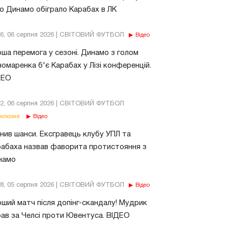
о Динамо обіграло Карабах в ЛК
56, 06 серпня 2026 | СВІТОВИЙ ФУТБОЛ
Відео
ша перемога у сезоні. Динамо з голом
омаренка б'є Карабах у Лізі конференцій.
ДЕО
02, 06 серпня 2026 | СВІТОВИЙ ФУТБОЛ
клюзив
Відео
нив шанси. Ексгравець клубу УПЛ та
абаха назвав фаворита протистояння з
намо
18, 05 серпня 2026 | СВІТОВИЙ ФУТБОЛ
Відео
ший матч після допінг-скандалу! Мудрик
рав за Челсі проти Ювентуса. ВІДЕО