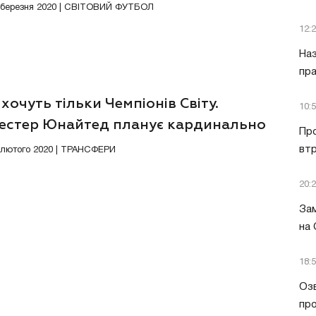
8 березня 2020 | СВІТОВИЙ ФУТБОЛ
12:
Наз
пра
хочуть тільки Чемпіонів Світу.
10:
естер Юнайтед планує кардинально
Пр
ити склад
втр
6 лютого 2020 | ТРАНСФЕРИ
20:
Зам
на
18:
Озв
пр