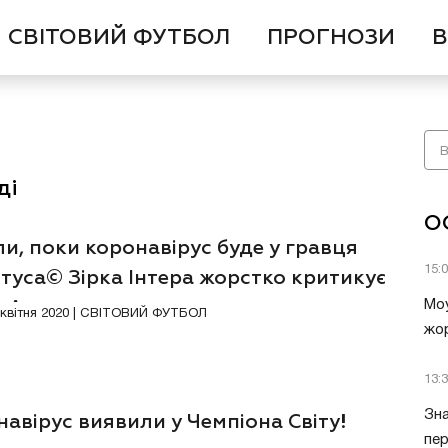
СВІТОВИЙ ФУТБОЛ
ПРОГНОЗИ
В
ді
О
и, поки коронавірус буде у гравця
15:
туса© Зірка Інтера жорстко критикує
ю А
Моу
3 квітня 2020 | СВІТОВИЙ ФУТБОЛ
жор
13:
Зна
авірус виявили у Чемпіона Світу!
пер