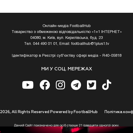
Онлайн-медіа FootballHub
Товариство з обмеженою відповідальністю «1+1 ІНТЕРНЕТ»
04080, м. Київ, вул. Кирилівська, буд. 23
Тел. 044 490 01 01, Email:
footballhub@1plus1.tv
Ідентифікатор в Реєстрі суб’єктіву сфері медіа - R40-05818
МИ У СОЦ. МЕРЕЖАХ
 2026, All Rights Reserved Powered by FootballHub
Полiтика конф
Даний Сайт призначено для осіб старше 21 (двадцяти одного) року.
 до використання https://footballhub.ua, Користувач цим підтверджує, що досяг 21-р