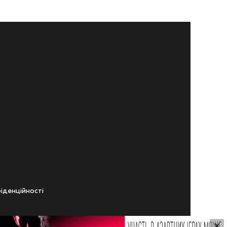
iденцiйностi
×
ічного віку.