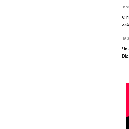
19:
Є п
за
18:
Чи 
Від