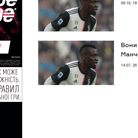
09:19, 1
Вони 
Манч
онов
14:07, 2