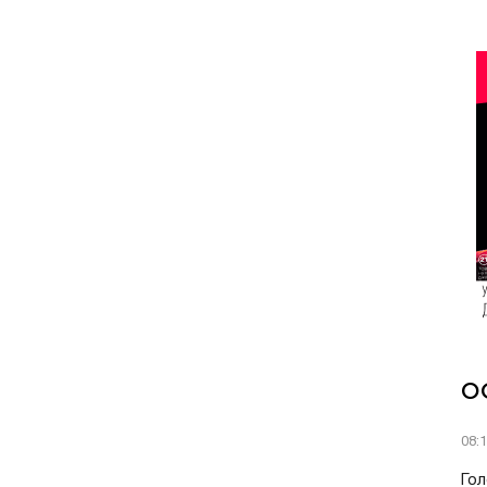
О
08:
Гол