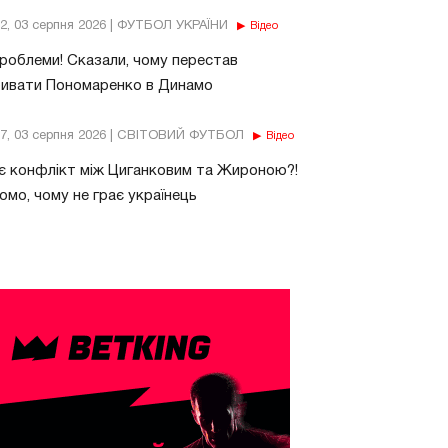
32, 03 серпня 2026 | ФУТБОЛ УКРАЇНИ
Відео
роблеми! Сказали, чому перестав
бивати Пономаренко в Динамо
37, 03 серпня 2026 | СВІТОВИЙ ФУТБОЛ
Відео
є конфлікт між Циганковим та Жироною?!
омо, чому не грає українець