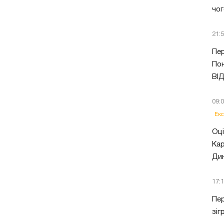
чог
21:
Пер
Пон
ВІ
09:
Екс
Оці
Кар
Ди
17:
Пер
зіг