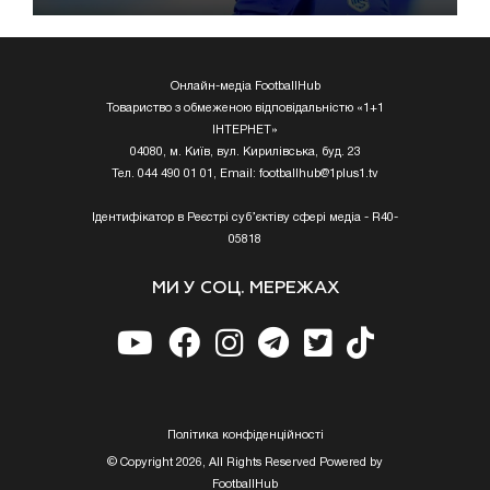
Онлайн-медіа FootballHub
Товариство з обмеженою відповідальністю «1+1
ІНТЕРНЕТ»
04080, м. Київ, вул. Кирилівська, буд. 23
Тел. 044 490 01 01, Email:
footballhub@1plus1.tv
Ідентифікатор в Реєстрі суб’єктіву сфері медіа - R40-
05818
МИ У СОЦ. МЕРЕЖАХ
Полiтика конфiденцiйностi
© Copyright 2026, All Rights Reserved Powered by
FootballHub