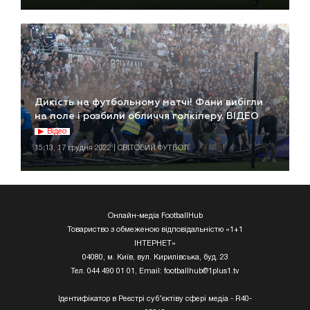
Дикість на футбольному матчі! Фани вибігли
на поле і розбили обличчя голкіперу. ВІДЕО
Відео
15:13, 17 грудня 2022 | СВІТОВИЙ ФУТБОЛ
Онлайн-медіа FootballHub
Товариство з обмеженою відповідальністю «1+1
ІНТЕРНЕТ»
04080, м. Київ, вул. Кирилівська, буд. 23
Тел. 044 490 01 01, Email:
footballhub@1plus1.tv
Ідентифікатор в Реєстрі суб’єктіву сфері медіа - R40-