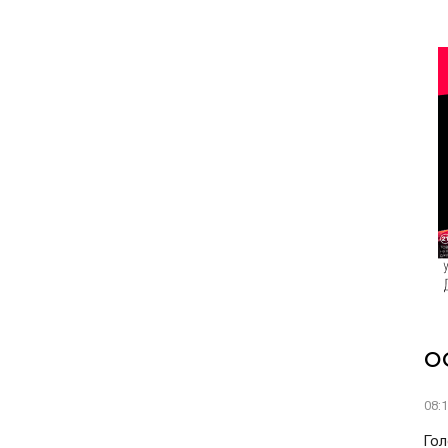
О
08:
Гол