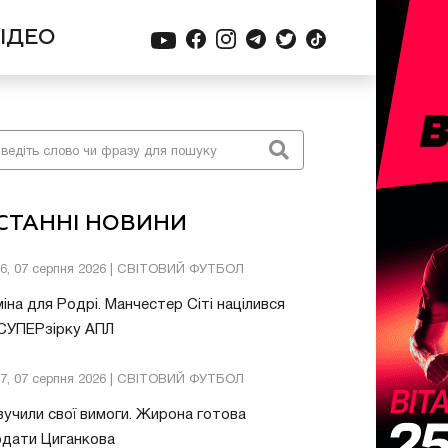
ІДЕО
СТАННІ НОВИНИ
26, 07 серпня 2026 | СВІТОВИЙ ФУТБОЛ
іна для Родрі. Манчестер Сіті націлився
 СУПЕРзірку АПЛ
57, 07 серпня 2026 | СВІТОВИЙ ФУТБОЛ
учили свої вимоги. Жирона готова
одати Циганкова