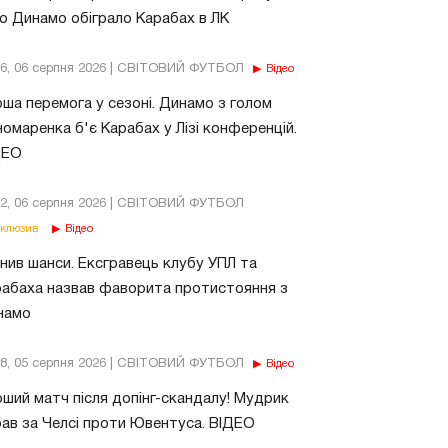
о Динамо обіграло Карабах в ЛК
56, 06 серпня 2026 | СВІТОВИЙ ФУТБОЛ
Відео
ша перемога у сезоні. Динамо з голом
омаренка б'є Карабах у Лізі конференцій.
ДЕО
02, 06 серпня 2026 | СВІТОВИЙ ФУТБОЛ
клюзив
Відео
нив шанси. Ексгравець клубу УПЛ та
абаха назвав фаворита протистояння з
намо
18, 05 серпня 2026 | СВІТОВИЙ ФУТБОЛ
Відео
ший матч після допінг-скандалу! Мудрик
рав за Челсі проти Ювентуса. ВІДЕО