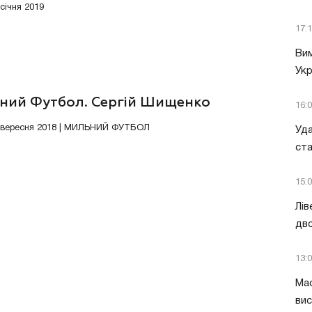
 січня 2019
17:
Вим
Укр
ний Футбол. Сергій Шищенко
16:
0 вересня 2018 | МИЛЬНИЙ ФУТБОЛ
Уда
ст
15:
Лів
дво
13:
Мас
вис