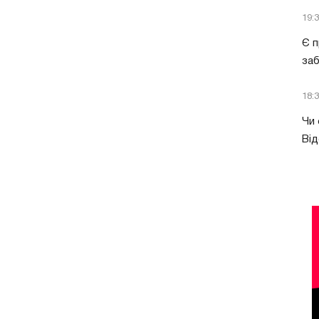
19:
Є п
за
18:
Чи 
Від