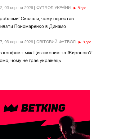
32, 03 серпня 2026 | ФУТБОЛ УКРАЇНИ
Відео
роблеми! Сказали, чому перестав
бивати Пономаренко в Динамо
37, 03 серпня 2026 | СВІТОВИЙ ФУТБОЛ
Відео
є конфлікт між Циганковим та Жироною?!
омо, чому не грає українець