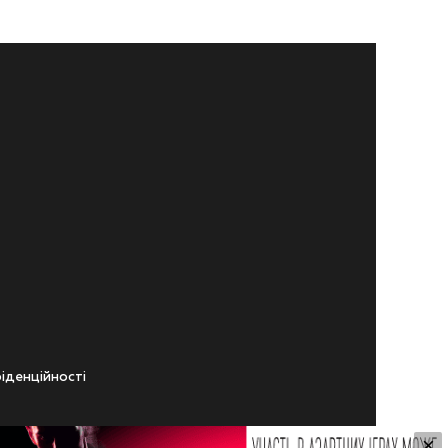
iденцiйностi
×
ічного віку.