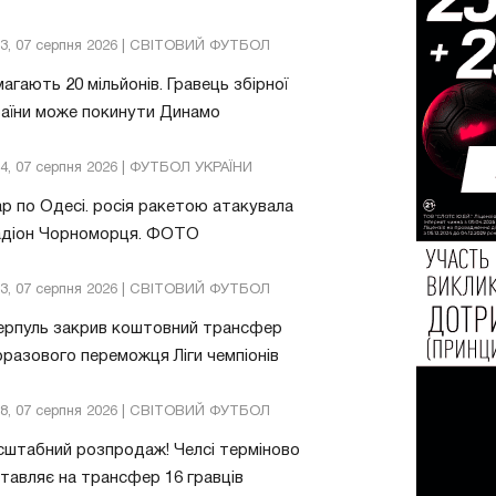
13, 07 серпня 2026 | СВІТОВИЙ ФУТБОЛ
агають 20 мільйонів. Гравець збірної
аїни може покинути Динамо
04, 07 серпня 2026 | ФУТБОЛ УКРАЇНИ
р по Одесі. росія ракетою атакувала
адіон Чорноморця. ФОТО
03, 07 серпня 2026 | СВІТОВИЙ ФУТБОЛ
ерпуль закрив коштовний трансфер
разового переможця Ліги чемпіонів
08, 07 серпня 2026 | СВІТОВИЙ ФУТБОЛ
штабний розпродаж! Челсі терміново
тавляє на трансфер 16 гравців