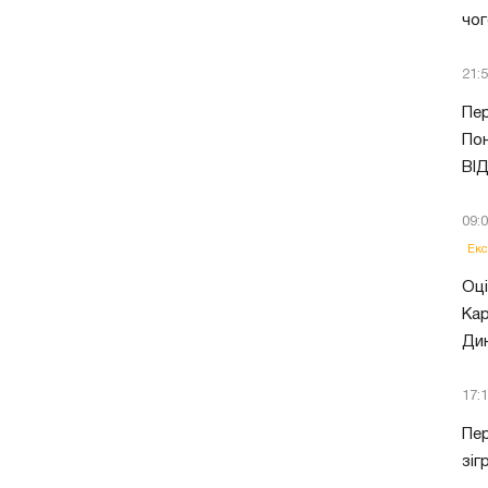
чог
21:
Пер
Пон
ВІ
09:
Екс
Оці
Кар
Ди
17:
Пер
зіг