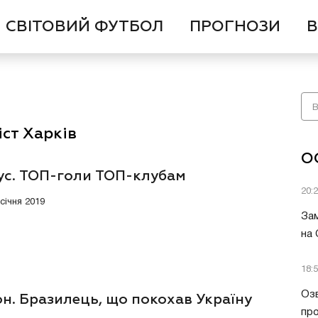
СВІТОВИЙ ФУТБОЛ
ПРОГНОЗИ
В
ст Харків
О
ус. ТОП-голи ТОП-клубам
20:
 січня 2019
Зам
на
18:
Озв
н. Бразилець, що покохав Україну
пр