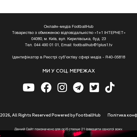
Онлайн-медіа FootballHub
Товариство з обмеженою відповідальністю «1+1 ІНТЕРНЕТ»
04080, м. Київ, вул. Кирилівська, буд. 23
Тел. 044 490 01 01, Email:
footballhub@1plus1.tv
Ідентифікатор в Реєстрі суб’єктіву сфері медіа - R40-05818
МИ У СОЦ. МЕРЕЖАХ
 2026, All Rights Reserved Powered by FootballHub
Полiтика конф
Даний Сайт призначено для осіб старше 21 (двадцяти одного) року.
 до використання https://footballhub.ua, Користувач цим підтверджує, що досяг 21-р