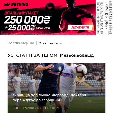
Головна сторінка
Статті за тегом
УСІ СТАТТІ ЗА ТЕГОМ: Мезьокьовешд
Українців побільшає. Форвард Шахтаря
переїжджає до Угорщини
20:06, 31 серпня 2020 | ТРАНСФЕРИ