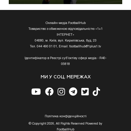
Онлайн-медіа FootballHub
Товариство з обмеженою відповідальністю «1+1
ІНТЕРНЕТ»
04080, м. Київ, вул. Кирилівська, буд. 23
Тел. 044 490 01 01, Email:
footballhub@1plus1.tv
Ідентифікатор в Реєстрі суб’єктіву сфері медіа - R40-
05818
МИ У СОЦ. МЕРЕЖАХ
Полiтика конфiденцiйностi
© Copyright 2026, All Rights Reserved Powered by
FootballHub