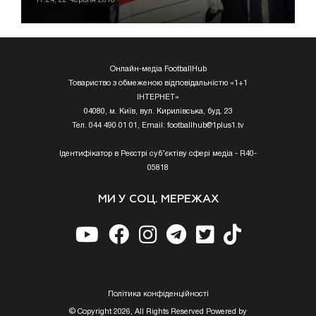
Онлайн-медіа FootballHub
Товариство з обмеженою відповідальністю «1+1
ІНТЕРНЕТ»
04080, м. Київ, вул. Кирилівська, буд. 23
Тел. 044 490 01 01, Email:
footballhub@1plus1.tv
Ідентифікатор в Реєстрі суб’єктіву сфері медіа - R40-
05818
МИ У СОЦ. МЕРЕЖАХ
Полiтика конфiденцiйностi
© Copyright 2026, All Rights Reserved Powered by