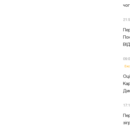
чог
21:
Пер
Пон
ВІ
09:
Екс
Оці
Кар
Ди
17:
Пер
зіг