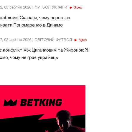
32, 03 серпня 2026 | ФУТБОЛ УКРАЇНИ
Відео
роблеми! Сказали, чому перестав
бивати Пономаренко в Динамо
37, 03 серпня 2026 | СВІТОВИЙ ФУТБОЛ
Відео
є конфлікт між Циганковим та Жироною?!
омо, чому не грає українець