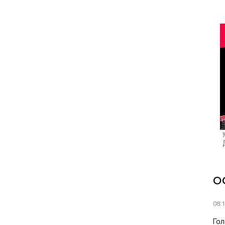
О
08:
Гол