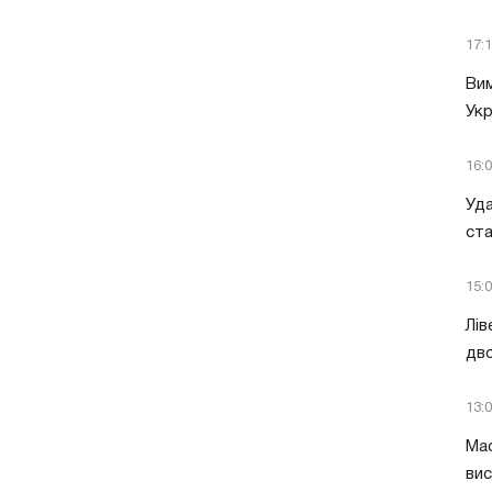
17:
Вим
Укр
16:
Уда
ст
15:
Лів
дво
13:
Мас
вис