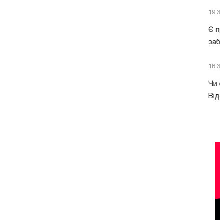
19:
Є п
за
18:
Чи 
Від