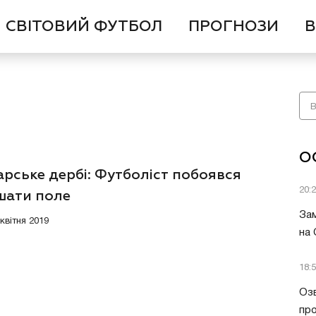
СВІТОВИЙ ФУТБОЛ
ПРОГНОЗИ
В
О
рське дербі: Футболіст побоявся
20:
шати поле
Зам
 квітня 2019
на
18:
Озв
пр