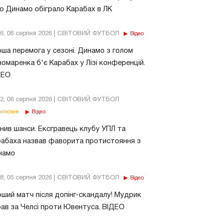
о Динамо обіграло Карабах в ЛК
56, 06 серпня 2026 | СВІТОВИЙ ФУТБОЛ
Відео
ша перемога у сезоні. Динамо з голом
омаренка б'є Карабах у Лізі конференцій.
ДЕО
02, 06 серпня 2026 | СВІТОВИЙ ФУТБОЛ
клюзив
Відео
нив шанси. Ексгравець клубу УПЛ та
абаха назвав фаворита протистояння з
намо
18, 05 серпня 2026 | СВІТОВИЙ ФУТБОЛ
Відео
ший матч після допінг-скандалу! Мудрик
рав за Челсі проти Ювентуса. ВІДЕО