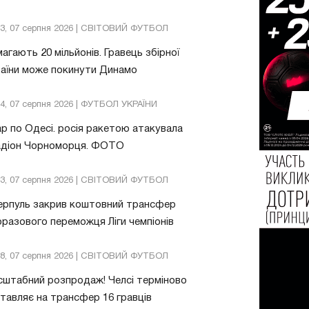
13, 07 серпня 2026 | СВІТОВИЙ ФУТБОЛ
агають 20 мільйонів. Гравець збірної
аїни може покинути Динамо
04, 07 серпня 2026 | ФУТБОЛ УКРАЇНИ
р по Одесі. росія ракетою атакувала
адіон Чорноморця. ФОТО
03, 07 серпня 2026 | СВІТОВИЙ ФУТБОЛ
ерпуль закрив коштовний трансфер
разового переможця Ліги чемпіонів
08, 07 серпня 2026 | СВІТОВИЙ ФУТБОЛ
штабний розпродаж! Челсі терміново
тавляє на трансфер 16 гравців