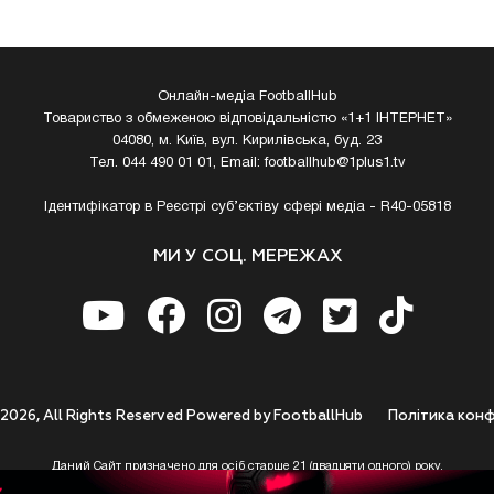
Онлайн-медіа FootballHub
Товариство з обмеженою відповідальністю «1+1 ІНТЕРНЕТ»
04080, м. Київ, вул. Кирилівська, буд. 23
Тел. 044 490 01 01, Email:
footballhub@1plus1.tv
Ідентифікатор в Реєстрі суб’єктіву сфері медіа - R40-05818
МИ У СОЦ. МЕРЕЖАХ
 2026, All Rights Reserved Powered by FootballHub
Полiтика конф
Даний Сайт призначено для осіб старше 21 (двадцяти одного) року.
 до використання https://footballhub.ua, Користувач цим підтверджує, що досяг 21-р