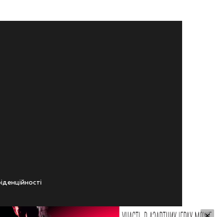
iденцiйностi
×
ічного віку.