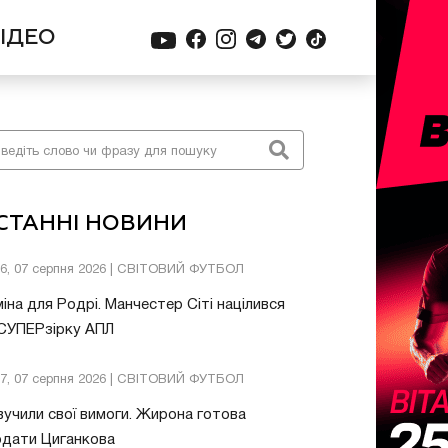
ІДЕО
СТАННІ НОВИНИ
26, 07 серпня 2026 | СВІТОВИЙ ФУТБОЛ
іна для Родрі. Манчестер Сіті націлився
 СУПЕРзірку АПЛ
57, 07 серпня 2026 | СВІТОВИЙ ФУТБОЛ
учили свої вимоги. Жирона готова
одати Циганкова