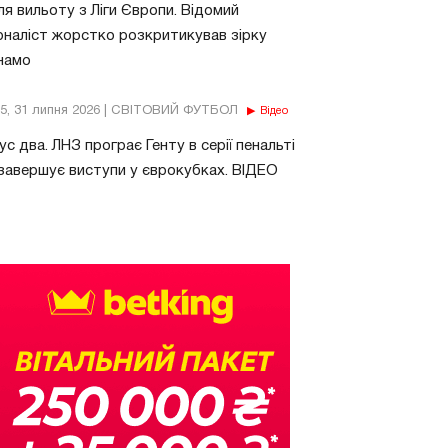
ля вильоту з Ліги Європи. Відомий
наліст жорстко розкритикував зірку
намо
15, 31 липня 2026 | СВІТОВИЙ ФУТБОЛ
Відео
ус два. ЛНЗ програє Генту в серії пенальті
завершує виступи у єврокубках. ВІДЕО