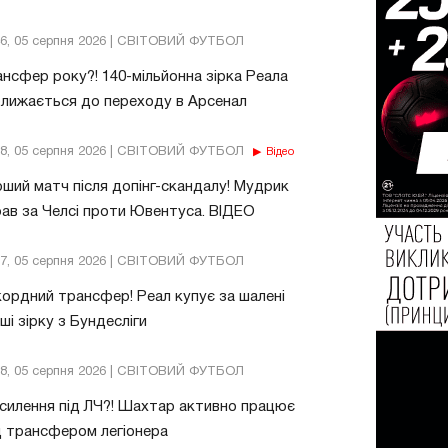
46, 05 серпня 2026 | СВІТОВИЙ ФУТБОЛ
нсфер року?! 140-мільйонна зірка Реала
лижається до переходу в Арсенал
18, 05 серпня 2026 | СВІТОВИЙ ФУТБОЛ
Відео
ший матч після допінг-скандалу! Мудрик
рав за Челсі проти Ювентуса. ВІДЕО
17, 05 серпня 2026 | СВІТОВИЙ ФУТБОЛ
ордний трансфер! Реал купує за шалені
ші зірку з Бундесліги
38, 05 серпня 2026 | СВІТОВИЙ ФУТБОЛ
силення під ЛЧ?! Шахтар активно працює
 трансфером легіонера