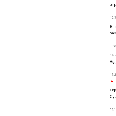
зіг
19:
Є п
за
18:
Чи 
Від
17:
В
Офі
Сур
11: