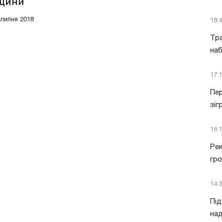
щини
 липня 2018
18:
Тра
наб
17:
Пер
зіг
16:
Рек
гро
14:
Під
над