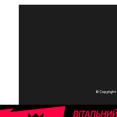
© Copyright
Приступаючи
У разі , якщо