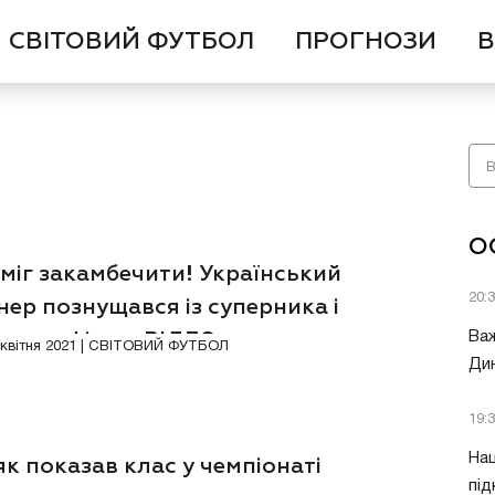
СВІТОВИЙ ФУТБОЛ
ПРОГНОЗИ
В
О
міг закамбечити! Український
20:
нер познущався із суперника і
рував фінал. ВІДЕО
Важ
6 квітня 2021 | СВІТОВИЙ ФУТБОЛ
Дин
19:
Нац
к показав клас у чемпіонаті
під