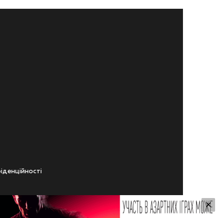
iденцiйностi
×
ічного віку.
ування Сайтом.