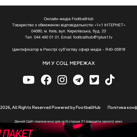
Онлайн-медіа FootballHub
Товариство з обмеженою відповідальністю «1+1 ІНТЕРНЕТ»
04080, м. Київ, вул. Кирилівська, буд. 23
Тел. 044 490 01 01, Email:
footballhub@1plus1.tv
Ідентифікатор в Реєстрі суб’єктіву сфері медіа - R40-05818
МИ У СОЦ. МЕРЕЖАХ
 2026, All Rights Reserved Powered by FootballHub
Полiтика конф
Даний Сайт призначено для осіб старше 21 (двадцяти одного) року.
 до використання https://footballhub.ua, Користувач цим підтверджує, що досяг 21-р
 Ви (Користувач) не досягли 21-річного віку - не розпочинайте або припиніть корист