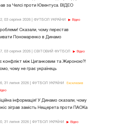
рав за Челсі проти Ювентуса. ВІДЕО
32, 03 серпня 2026 | ФУТБОЛ УКРАЇНИ
Відео
роблеми! Сказали, чому перестав
бивати Пономаренко в Динамо
37, 03 серпня 2026 | СВІТОВИЙ ФУТБОЛ
Відео
є конфлікт між Циганковим та Жироною?!
омо, чому не грає українець
26, 31 липня 2026 | ФУТБОЛ УКРАЇНИ
Ексклюзив
ідео
ційна інформація! У Динамо сказали, чому
кіс зіграв замість Нещерета проти ПАОКа
10, 31 липня 2026 | ФУТБОЛ УКРАЇНИ
Відео