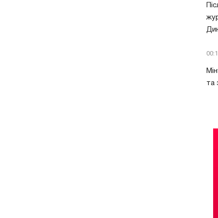
Піс
жур
Ди
00:
Мін
та 