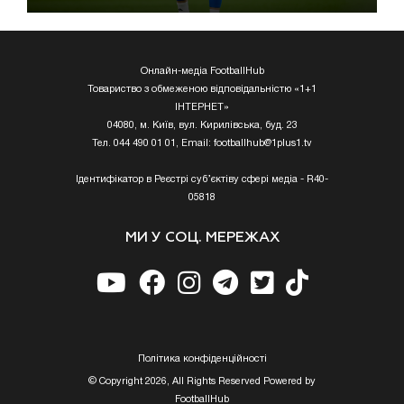
Онлайн-медіа FootballHub
Товариство з обмеженою відповідальністю «1+1
ІНТЕРНЕТ»
04080, м. Київ, вул. Кирилівська, буд. 23
Тел. 044 490 01 01, Email:
footballhub@1plus1.tv
Ідентифікатор в Реєстрі суб’єктіву сфері медіа - R40-
05818
МИ У СОЦ. МЕРЕЖАХ
Полiтика конфiденцiйностi
© Copyright 2026, All Rights Reserved Powered by
FootballHub