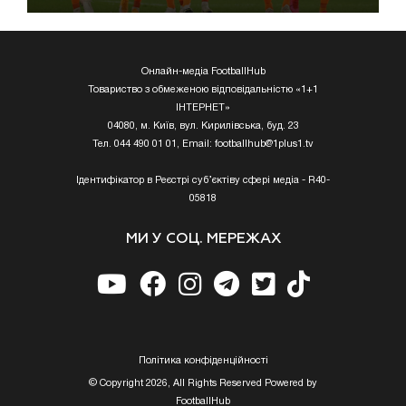
Онлайн-медіа FootballHub
Товариство з обмеженою відповідальністю «1+1
ІНТЕРНЕТ»
04080, м. Київ, вул. Кирилівська, буд. 23
Тел. 044 490 01 01, Email:
footballhub@1plus1.tv
Ідентифікатор в Реєстрі суб’єктіву сфері медіа - R40-
05818
МИ У СОЦ. МЕРЕЖАХ
Полiтика конфiденцiйностi
© Copyright 2026, All Rights Reserved Powered by
FootballHub