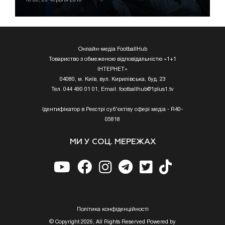
Онлайн-медіа FootballHub
Товариство з обмеженою відповідальністю «1+1
ІНТЕРНЕТ»
04080, м. Київ, вул. Кирилівська, буд. 23
Тел. 044 490 01 01, Email:
footballhub@1plus1.tv
Ідентифікатор в Реєстрі суб’єктіву сфері медіа - R40-
05818
МИ У СОЦ. МЕРЕЖАХ
Полiтика конфiденцiйностi
© Copyright 2026, All Rights Reserved Powered by