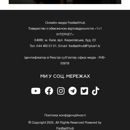
Онлайн-медіа FootballHub
Товариство з обмеженою відповідальністю «1+1
ІНТЕРНЕТ»
04080, м. Київ, вул. Кирилівська, буд. 23
Тел. 044 490 01 01, Email:
footballhub@1plus1.tv
Ідентифікатор в Реєстрі суб’єктіву сфері медіа - R40-
05818
МИ У СОЦ. МЕРЕЖАХ
Полiтика конфiденцiйностi
© Copyright 2026, All Rights Reserved Powered by
FootballHub