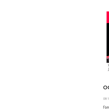
О
08:
Гол