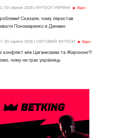
32, 03 серпня 2026 | ФУТБОЛ УКРАЇНИ
Відео
роблеми! Сказали, чому перестав
бивати Пономаренко в Динамо
37, 03 серпня 2026 | СВІТОВИЙ ФУТБОЛ
Відео
є конфлікт між Циганковим та Жироною?!
омо, чому не грає українець