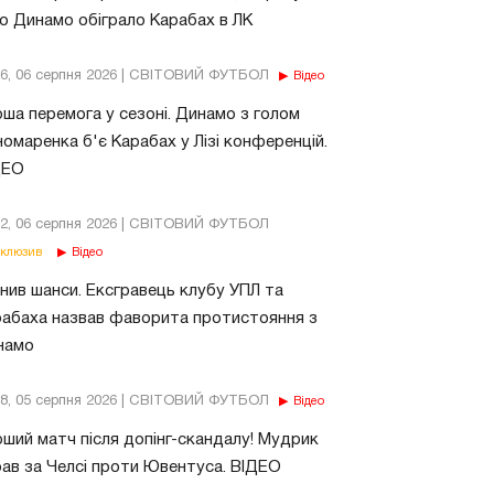
о Динамо обіграло Карабах в ЛК
56, 06 серпня 2026 | СВІТОВИЙ ФУТБОЛ
Відео
ша перемога у сезоні. Динамо з голом
омаренка б'є Карабах у Лізі конференцій.
ДЕО
02, 06 серпня 2026 | СВІТОВИЙ ФУТБОЛ
клюзив
Відео
нив шанси. Ексгравець клубу УПЛ та
абаха назвав фаворита протистояння з
намо
18, 05 серпня 2026 | СВІТОВИЙ ФУТБОЛ
Відео
ший матч після допінг-скандалу! Мудрик
рав за Челсі проти Ювентуса. ВІДЕО