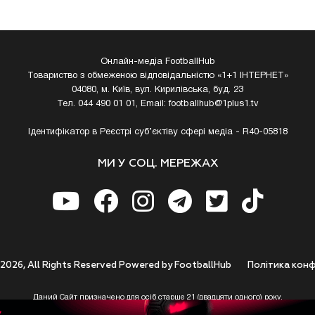
Онлайн-медіа FootballHub
Товариство з обмеженою відповідальністю «1+1 ІНТЕРНЕТ»
04080, м. Київ, вул. Кирилівська, буд. 23
Тел. 044 490 01 01, Email:
footballhub@1plus1.tv
Ідентифікатор в Реєстрі суб’єктіву сфері медіа - R40-05818
МИ У СОЦ. МЕРЕЖАХ
 2026, All Rights Reserved Powered by FootballHub
Полiтика конф
Даний Сайт призначено для осіб старше 21 (двадцяти одного) року.
 до використання https://footballhub.ua, Користувач цим підтверджує, що досяг 21-р