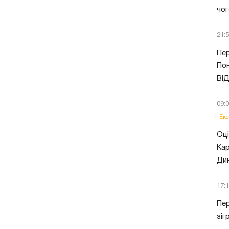
чог
21:
Пер
Пон
ВІ
09:
Екс
Оці
Кар
Ди
17:
Пер
зіг