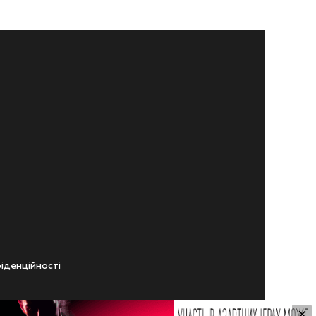
iденцiйностi
×
ічного віку.