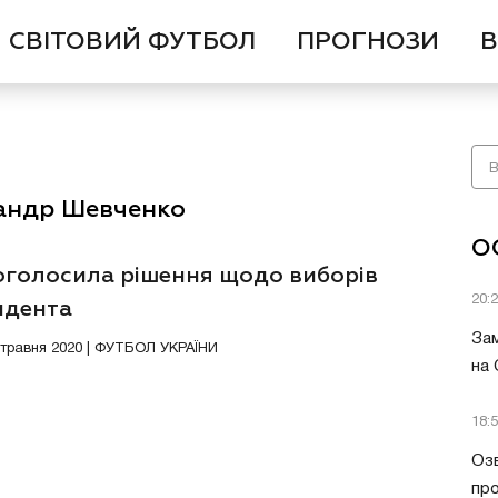
СВІТОВИЙ ФУТБОЛ
ПРОГНОЗИ
В
сандр Шевченко
О
оголосила рішення щодо виборів
20:
идента
Зам
8 травня 2020 | ФУТБОЛ УКРАЇНИ
на
18:
Озв
пр