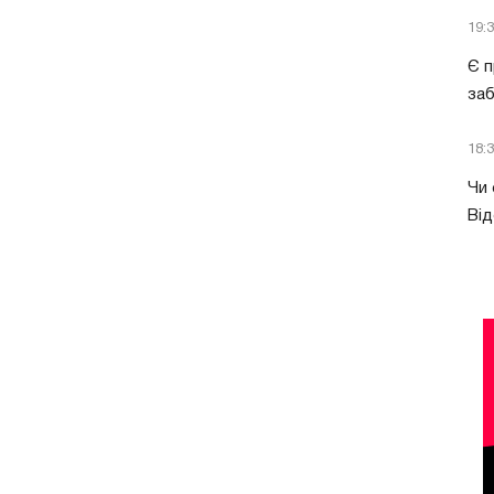
19:
Є п
за
18:
Чи 
Від