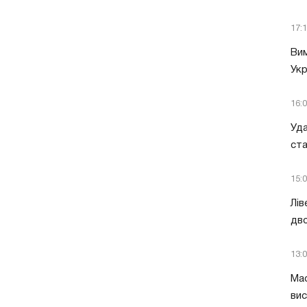
17:
Вим
Укр
16:
Уда
ст
15:
Лів
дво
13:
Мас
вис