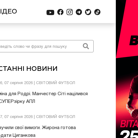
ІДЕО
СТАННІ НОВИНИ
26, 07 серпня 2026 | СВІТОВИЙ ФУТБОЛ
іна для Родрі. Манчестер Сіті націлився
 СУПЕРзірку АПЛ
57, 07 серпня 2026 | СВІТОВИЙ ФУТБОЛ
учили свої вимоги. Жирона готова
одати Циганкова