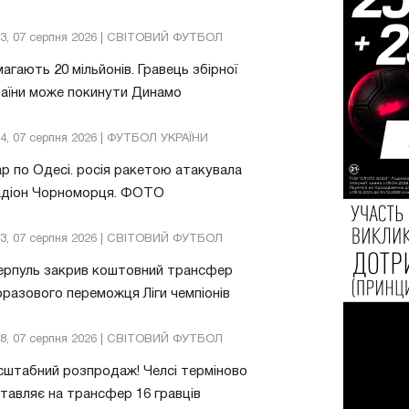
13, 07 серпня 2026 | СВІТОВИЙ ФУТБОЛ
агають 20 мільйонів. Гравець збірної
аїни може покинути Динамо
04, 07 серпня 2026 | ФУТБОЛ УКРАЇНИ
р по Одесі. росія ракетою атакувала
адіон Чорноморця. ФОТО
03, 07 серпня 2026 | СВІТОВИЙ ФУТБОЛ
ерпуль закрив коштовний трансфер
разового переможця Ліги чемпіонів
08, 07 серпня 2026 | СВІТОВИЙ ФУТБОЛ
штабний розпродаж! Челсі терміново
тавляє на трансфер 16 гравців