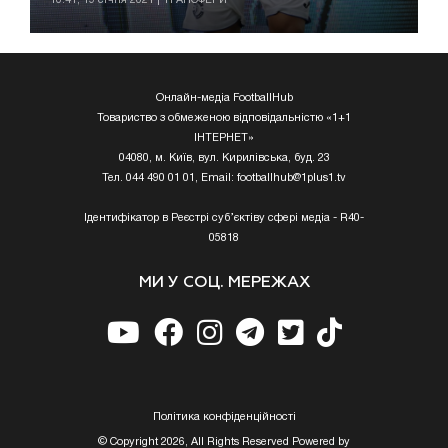
Онлайн-медіа FootballHub
Товариство з обмеженою відповідальністю «1+1
ІНТЕРНЕТ»
04080, м. Київ, вул. Кирилівська, буд. 23
Тел. 044 490 01 01, Email:
footballhub@1plus1.tv
Ідентифікатор в Реєстрі суб’єктіву сфері медіа - R40-
05818
МИ У СОЦ. МЕРЕЖАХ
Полiтика конфiденцiйностi
© Copyright 2026, All Rights Reserved Powered by