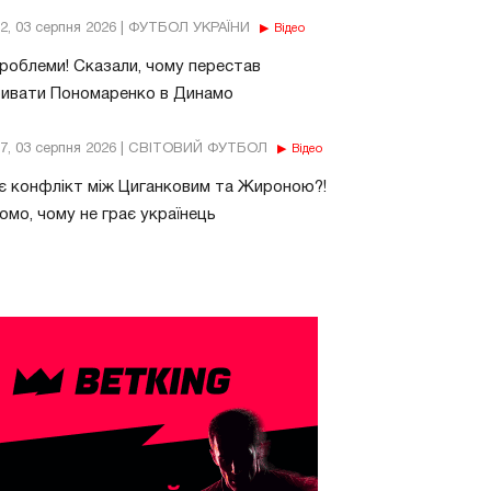
32, 03 серпня 2026 | ФУТБОЛ УКРАЇНИ
Відео
роблеми! Сказали, чому перестав
бивати Пономаренко в Динамо
37, 03 серпня 2026 | СВІТОВИЙ ФУТБОЛ
Відео
є конфлікт між Циганковим та Жироною?!
омо, чому не грає українець