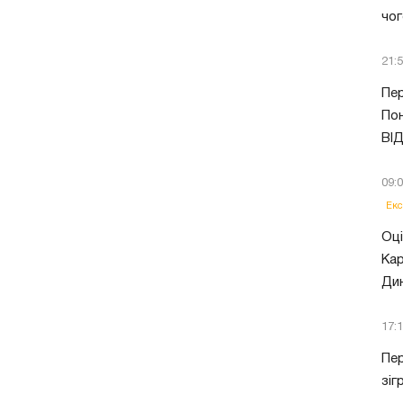
чог
21:
Пер
Пон
ВІ
09:
Екс
Оці
Кар
Ди
17:
Пер
зіг