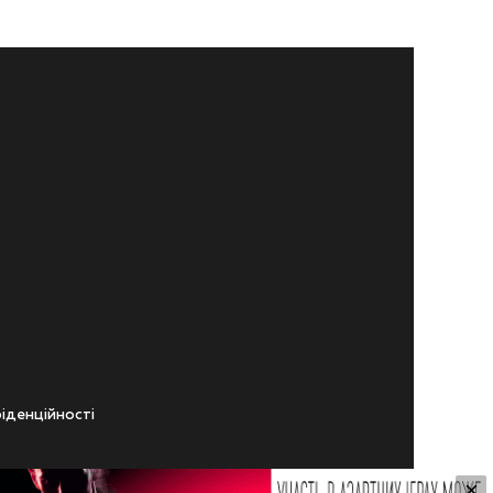
iденцiйностi
×
ічного віку.