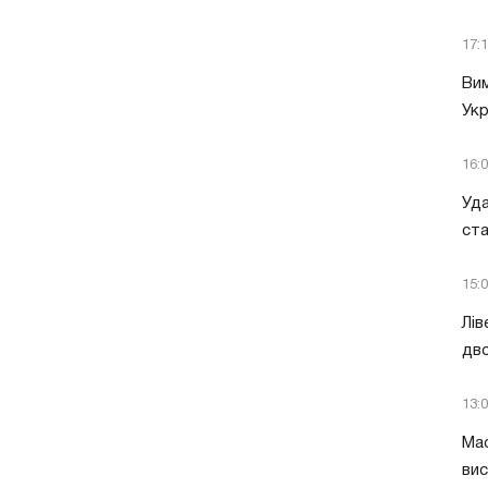
17:
Вим
Укр
16:
Уда
ст
15:
Лів
дво
13:
Мас
вис