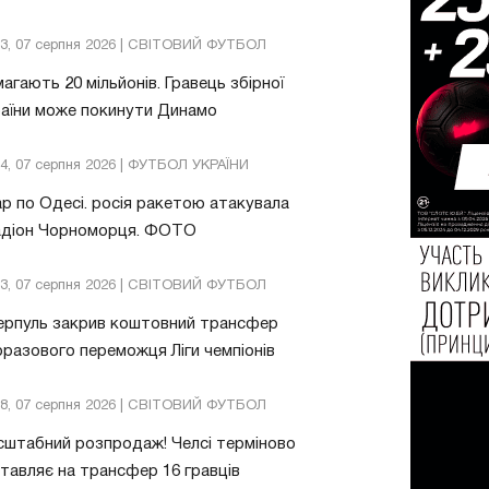
13, 07 серпня 2026 | СВІТОВИЙ ФУТБОЛ
агають 20 мільйонів. Гравець збірної
аїни може покинути Динамо
04, 07 серпня 2026 | ФУТБОЛ УКРАЇНИ
р по Одесі. росія ракетою атакувала
адіон Чорноморця. ФОТО
03, 07 серпня 2026 | СВІТОВИЙ ФУТБОЛ
ерпуль закрив коштовний трансфер
разового переможця Ліги чемпіонів
08, 07 серпня 2026 | СВІТОВИЙ ФУТБОЛ
штабний розпродаж! Челсі терміново
тавляє на трансфер 16 гравців