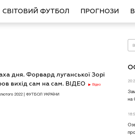
СВІТОВИЙ ФУТБОЛ
ПРОГНОЗИ
В
О
аха дня. Форвард луганської Зорі
20:
ов вихід сам на сам. ВІДЕО
Відео
Зам
2 лютого 2022 | ФУТБОЛ УКРАЇНИ
на
18:
Озв
пр