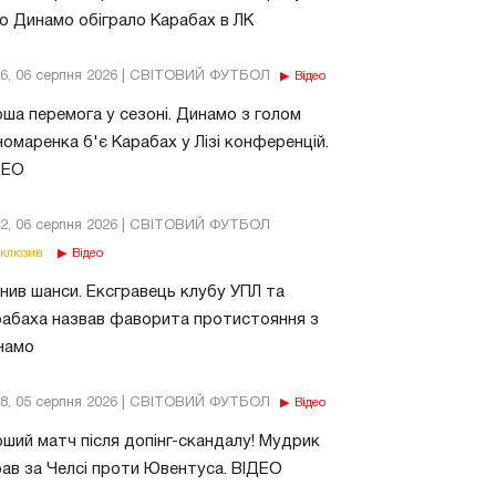
о Динамо обіграло Карабах в ЛК
56, 06 серпня 2026 | СВІТОВИЙ ФУТБОЛ
Відео
ша перемога у сезоні. Динамо з голом
омаренка б'є Карабах у Лізі конференцій.
ДЕО
02, 06 серпня 2026 | СВІТОВИЙ ФУТБОЛ
клюзив
Відео
нив шанси. Ексгравець клубу УПЛ та
абаха назвав фаворита протистояння з
намо
18, 05 серпня 2026 | СВІТОВИЙ ФУТБОЛ
Відео
ший матч після допінг-скандалу! Мудрик
рав за Челсі проти Ювентуса. ВІДЕО