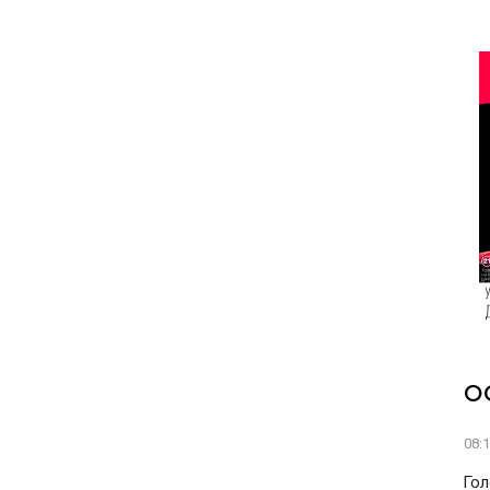
О
08:
Гол