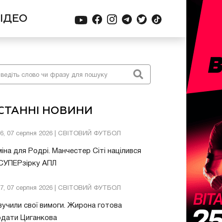
ІДЕО
СТАННІ НОВИНИ
26, 07 серпня 2026 | СВІТОВИЙ ФУТБОЛ
іна для Родрі. Манчестер Сіті націлився
 СУПЕРзірку АПЛ
57, 07 серпня 2026 | СВІТОВИЙ ФУТБОЛ
учили свої вимоги. Жирона готова
одати Циганкова