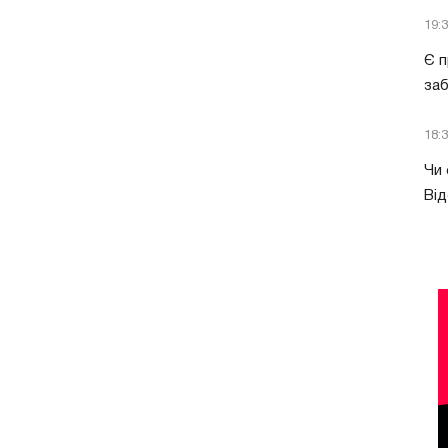
19:
Є п
за
18:
Чи 
Від