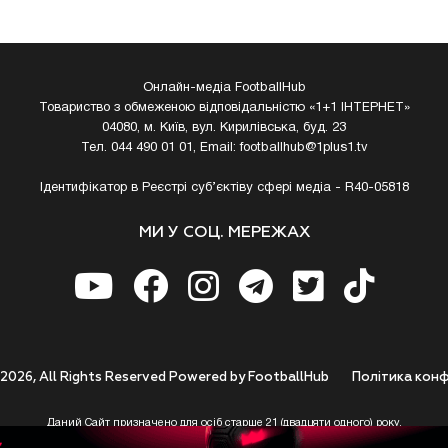
Онлайн-медіа FootballHub
Товариство з обмеженою відповідальністю «1+1 ІНТЕРНЕТ»
04080, м. Київ, вул. Кирилівська, буд. 23
Тел. 044 490 01 01, Email:
footballhub@1plus1.tv
Ідентифікатор в Реєстрі суб’єктіву сфері медіа - R40-05818
МИ У СОЦ. МЕРЕЖАХ
 2026, All Rights Reserved Powered by FootballHub
Полiтика конф
Даний Сайт призначено для осіб старше 21 (двадцяти одного) року.
 до використання https://footballhub.ua, Користувач цим підтверджує, що досяг 21-р