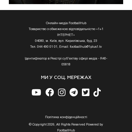
Онлайн-медіа FootballHub
Товариство з обмеженою відповідальністю «1+1
ІНТЕРНЕТ»
04080, м. Київ, вул. Кирилівська, буд. 23
Тел. 044 490 01 01, Email:
footballhub@1plus1.tv
Ідентифікатор в Реєстрі суб’єктіву сфері медіа - R40-
05818
МИ У СОЦ. МЕРЕЖАХ
Полiтика конфiденцiйностi
© Copyright 2026, All Rights Reserved Powered by
FootballHub