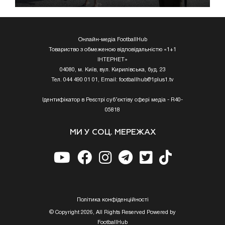
Онлайн-медіа FootballHub
Товариство з обмеженою відповідальністю «1+1
ІНТЕРНЕТ»
04080, м. Київ, вул. Кирилівська, буд. 23
Тел. 044 490 01 01, Email:
footballhub@1plus1.tv
Ідентифікатор в Реєстрі суб’єктіву сфері медіа - R40-
05818
МИ У СОЦ. МЕРЕЖАХ
Полiтика конфiденцiйностi
© Copyright 2026, All Rights Reserved Powered by
FootballHub