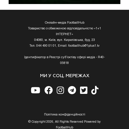
Онлайн-медіа FootballHub
Товариство з обмеженою відповідальністю «1+1
ІНТЕРНЕТ»
04080, м. Київ, вул. Кирилівська, буд. 23
Тел. 044 490 01 01, Email:
footballhub@1plus1.tv
Ідентифікатор в Реєстрі суб’єктіву сфері медіа - R40-
05818
МИ У СОЦ. МЕРЕЖАХ
Полiтика конфiденцiйностi
© Copyright 2026, All Rights Reserved Powered by
FootballHub